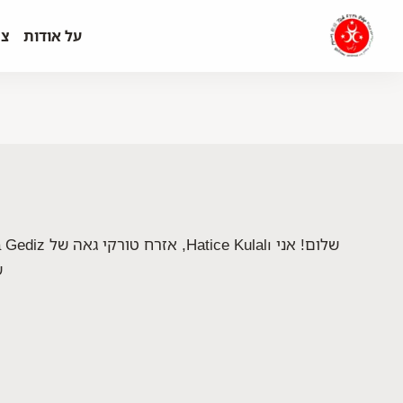
על אודות
צר
ש