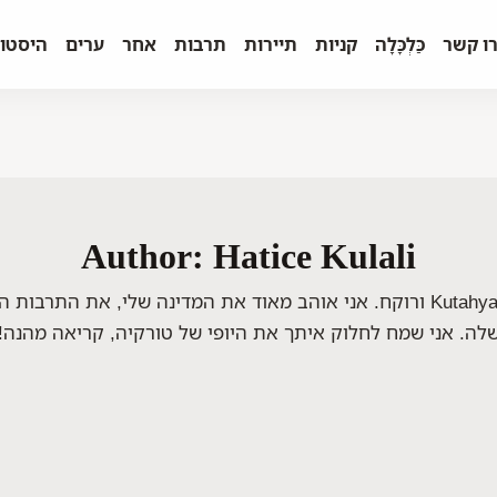
ו קשר
כַּלְכָּלָה
קניות
תיירות
תרבות
אחר
ערים
היסטו
Author: Hatice Kulali
שלום! אני Hatice Kulalı, אזרח טורקי גאה של Kutahya Gediz ורוקח. אני אוהב מאוד
לה. אני שמח לחלוק איתך את היופי של טורקיה, קריאה מהנה!