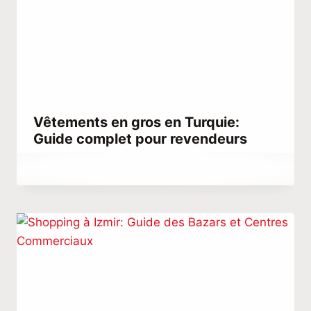
Vêtements en gros en Turquie:
Guide complet pour revendeurs
Par
juin 10, 2021
Abdullah
Habib