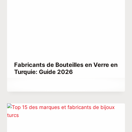
Fabricants de Bouteilles en Verre en
Turquie: Guide 2026
Par
avril 26, 2023
Hatice
Kulali