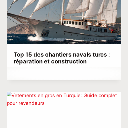
Top 15 des chantiers navals turcs :
réparation et construction
Par
septembre 26, 2023
Hatice
Kulali