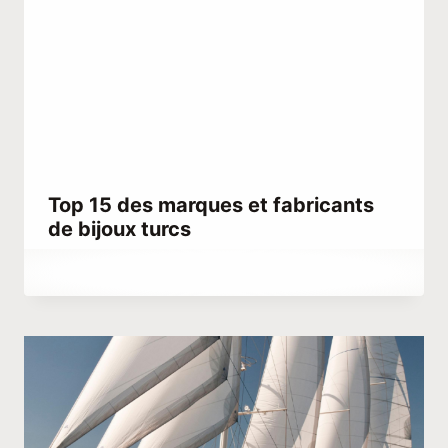
Top 15 des marques et fabricants
de bijoux turcs
Par
septembre 28, 2023
Hatice
Kulali