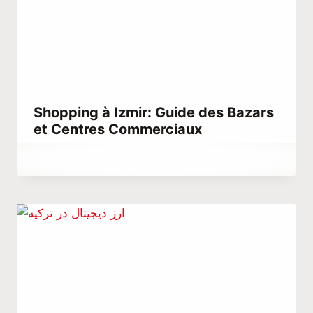
Shopping à Izmir: Guide des Bazars
et Centres Commerciaux
Par
mars 28, 2023
Hatice
Kulali