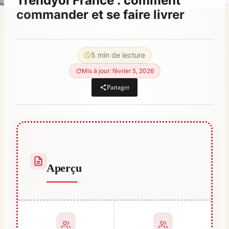
Trendyol France : comment
commander et se faire livrer
Par
février 26, 2023
Abdullah
5 min de lecture
Habib
Mis à jour: février 5, 2026
Partager
Aperçu