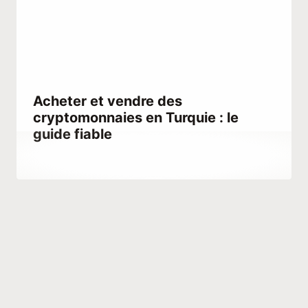
Acheter et vendre des
cryptomonnaies en Turquie : le
guide fiable
Par
juillet 10, 2022
Abdullah
Habib