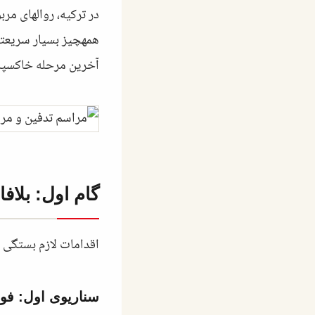
در ترکیه، روالهای مر
همهچیز بسیار سریعتر 
آخرین مرحله خاکسپا
گام اول: بلاف
اقدامات لازم بستگی ب
سناریوی اول: فو