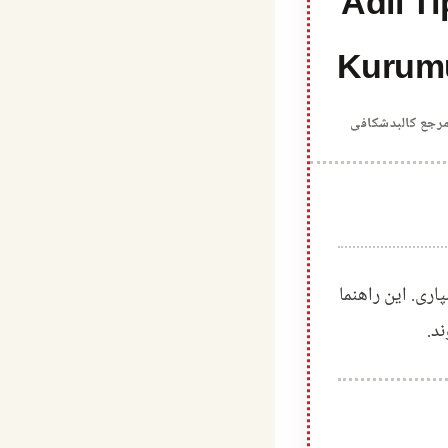
Adli Tı
Kurum
رجع کالبدشکافی
اری. این راهنما
د.