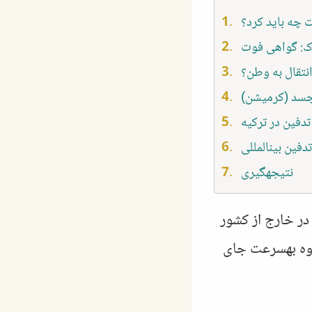
ت چه باید کرد؟
نتقال به وطن؟
 جسد (کرمیشن)
دفین در ترکیه
فین بینالمللی
نتیجهگیری
در خارج از کشور
دوه بهسرعت جای