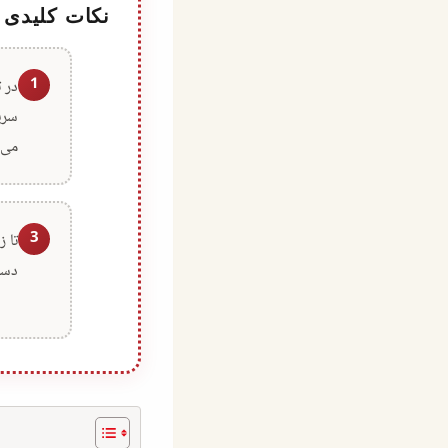
نکات کلیدی
1
در 
سری
می‌
3
تا 
دست