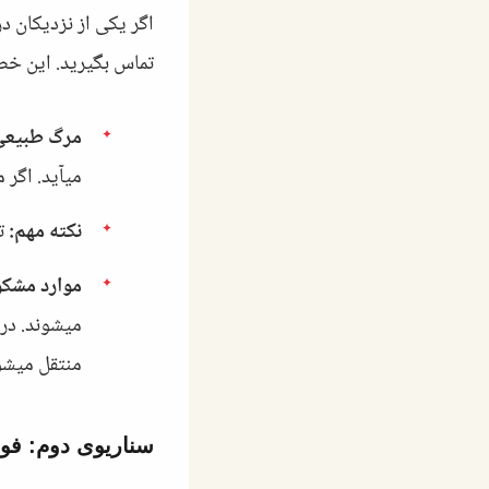
اگر یکی از نزدیکان د
تماس بگیرید. این خط
مرگ طبیعی
میآید. اگر
نکته مهم:
تا
موارد مشک
منتقل میشو
سناریوی دوم: فو