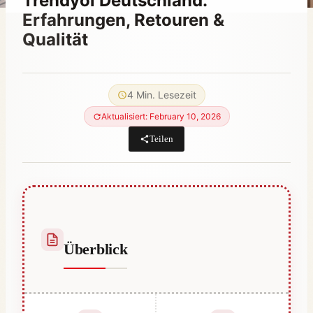
Trendyol Deutschland:
Erfahrungen, Retouren &
Qualität
Von
March 28, 2023
Abdullah
4 Min. Lesezeit
Habib
Aktualisiert: February 10, 2026
Teilen
Überblick