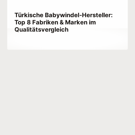
Türkische Babywindel-Hersteller:
Top 8 Fabriken & Marken im
Qualitätsvergleich
Von
July 9, 2023
Hatice
Kulali