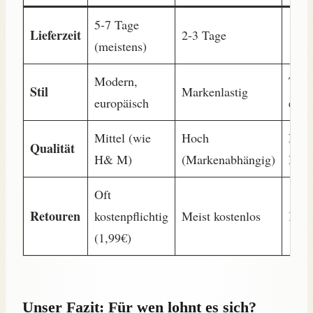
5-7 Tage
Lieferzeit
2-3 Tage
10-1
(meistens)
Modern,
Teen
Stil
Markenlastig
europäisch
expe
Mittel (wie
Hoch
Nied
Qualität
H& M)
(Markenabhängig)
Mitt
Oft
Retouren
kostenpflichtig
Meist kostenlos
Komp
(1,99€)
Unser Fazit: Für wen lohnt es sich?