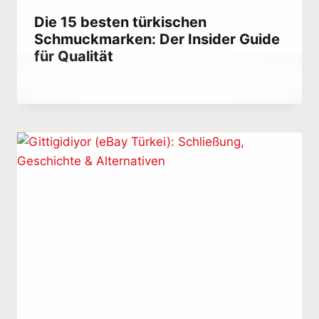
Die 15 besten türkischen
Schmuckmarken: Der Insider Guide
für Qualität
Von
September 28, 2023
Abdullah
Habib