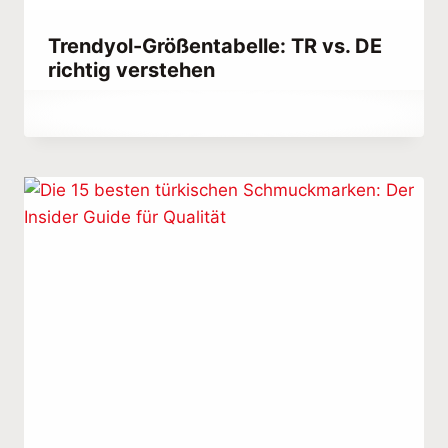
Trendyol-Größentabelle: TR vs. DE
richtig verstehen
Von
March 27, 2023
Abdullah
Habib