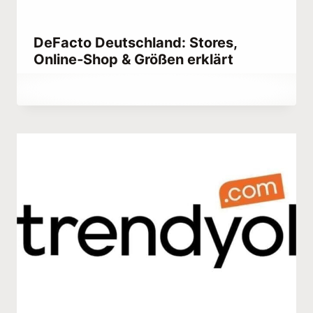
DeFacto Deutschland: Stores,
Online‑Shop & Größen erklärt
Von
April 10, 2022
Abdullah
Habib