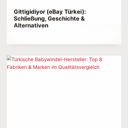
Gittigidiyor (eBay Türkei):
Schließung, Geschichte &
Alternativen
Von
January 5, 2021
Abdullah
Habib