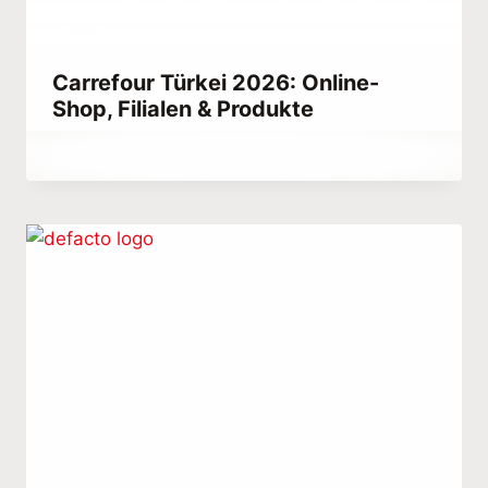
Carrefour Türkei 2026: Online-
Shop, Filialen & Produkte
Von
May 31, 2021
Abdullah
Habib