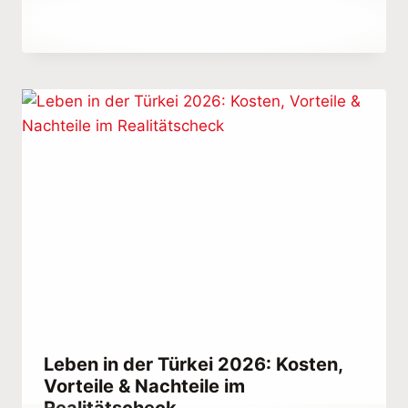
Von
May 30, 2023
Hatice
Kulali
Leben in der Türkei 2026: Kosten,
Vorteile & Nachteile im