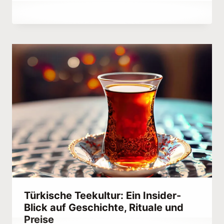
Von
February 26, 2023
Hatice
Kulali
Türkische Teekultur: Ein Insider-
Blick auf Geschichte, Rituale und
Preise