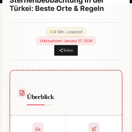
Sternenbeobachtung in der
Türkei: Beste Orte & Regeln
Von
April 15, 2023
Hatice
4 Min. Lesezeit
Kulali
Aktualisiert: January 27, 2026
Teilen
Überblick