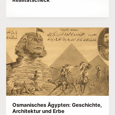
Realitätscheck
Von
November 24, 2022
Hatice
Kulali
Osmanisches Ägypten: Geschichte,
Architektur und Erbe