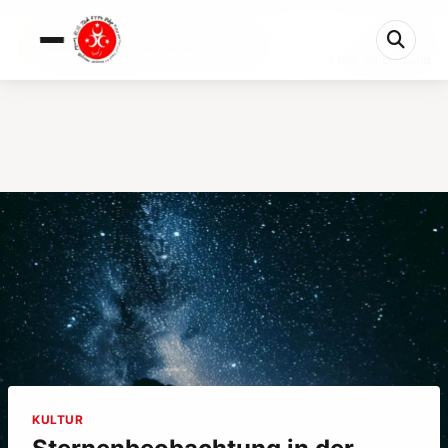
0%
Sternenbeobachtung in der Türkei: Beste Orte &a...
4 Min. verbleibend
KULTUR