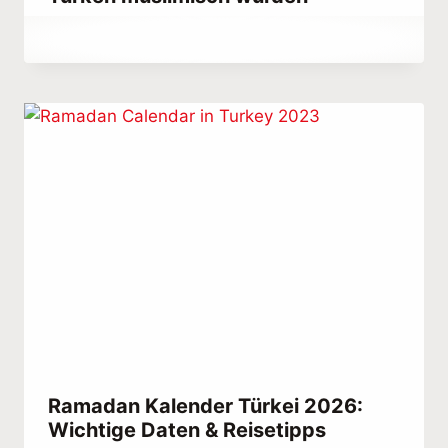
Von
April 8, 2023
Hatice
Kulali
Ramadan Kalender Türkei 2026:
Wichtige Daten & Reisetipps