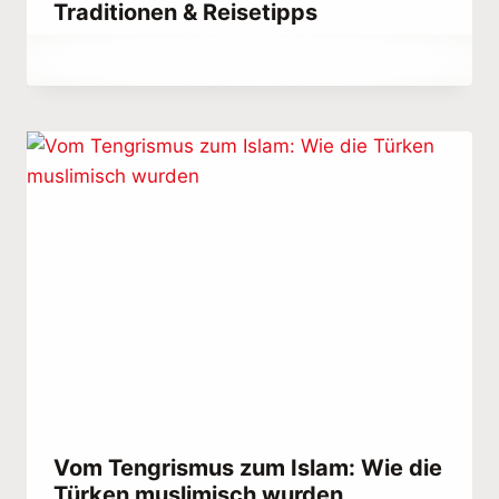
Traditionen & Reisetipps
Von
April 16, 2022
Abdullah
Habib
Vom Tengrismus zum Islam: Wie die
Türken muslimisch wurden