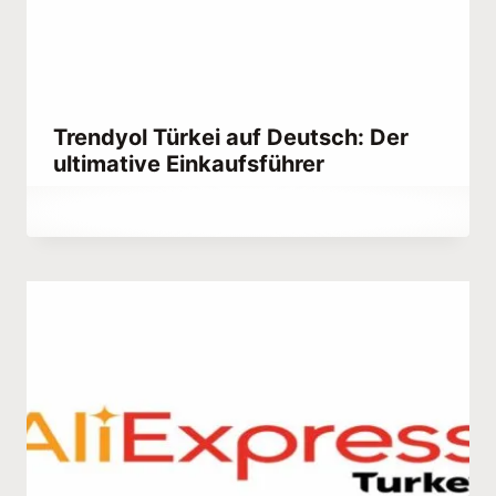
Trendyol Türkei auf Deutsch: Der
ultimative Einkaufsführer
Von
November 3, 2020
Abdullah
Habib