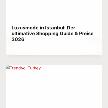
Luxusmode in Istanbul: Der
ultimative Shopping Guide & Preise
2026
Von
July 22, 2023
Abdullah
Habib