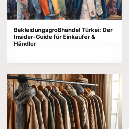
Bekleidungsgroßhandel Türkei: Der
Insider-Guide für Einkäufer &
Händler
Von
May 8, 2023
Hatice
Kulali