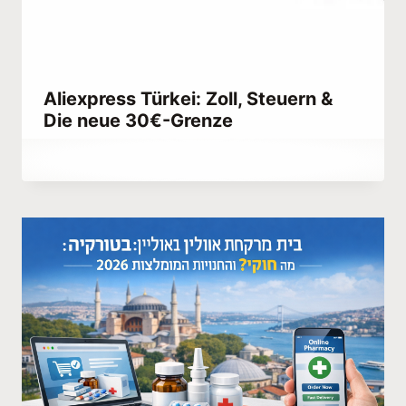
Aliexpress Türkei: Zoll, Steuern &
Die neue 30€-Grenze
Von
February 10, 2022
Abdullah
Habib