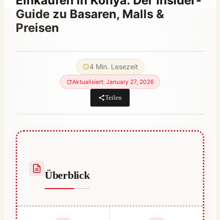
Einkaufen in Konya: Der Insider-
Guide zu Basaren, Malls &
Preisen
Von
May 17, 2023
Hatice
4 Min. Lesezeit
Kulali
Aktualisiert: January 27, 2026
Teilen
Überblick