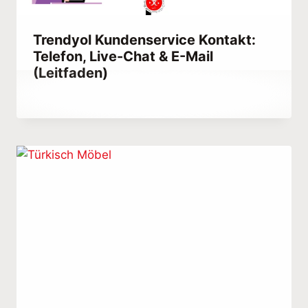
Trendyol Kundenservice Kontakt:
Telefon, Live-Chat & E-Mail
(Leitfaden)
Von
August 8, 2023
Abdullah
Habib