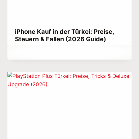
iPhone Kauf in der Türkei: Preise,
Steuern & Fallen (2026 Guide)
Von
October 20, 2023
Abdullah
Habib