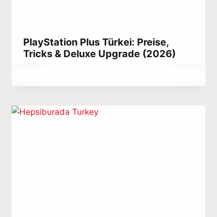
PlayStation Plus Türkei: Preise,
Tricks & Deluxe Upgrade (2026)
Von
September 11, 2023
Hatice
Kulali