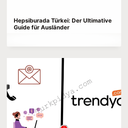
Hepsiburada Türkei: Der Ultimative
Guide für Ausländer
Von
March 19, 2023
Abdullah
Habib