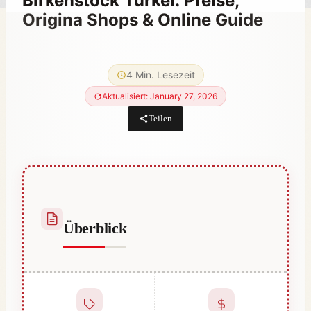
Birkenstock Türkei: Preise,
Origina Shops & Online Guide
Von
June 11, 2023
Hatice
4 Min. Lesezeit
Kulali
Aktualisiert: January 27, 2026
Teilen
Überblick