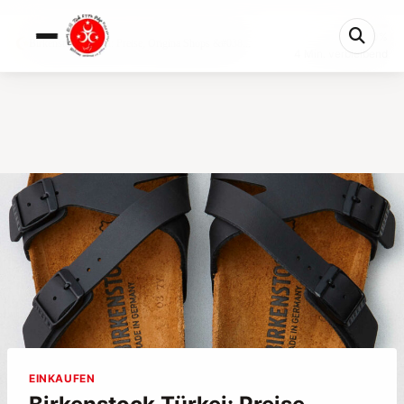
0%
Birkenstock Türkei: Preise, Origina Shops &#038...
4 Min. verbleibend
EINKAUFEN