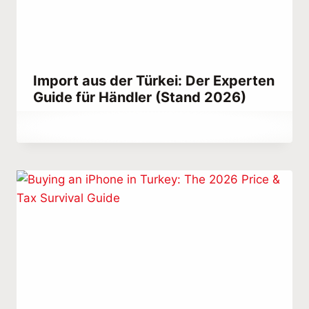
Import aus der Türkei: Der Experten
Guide für Händler (Stand 2026)
Von
March 19, 2023
Abdullah
Habib