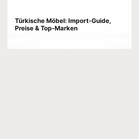
Türkische Möbel: Import-Guide,
Preise & Top-Marken
Von
March 14, 2023
Abdullah
Habib