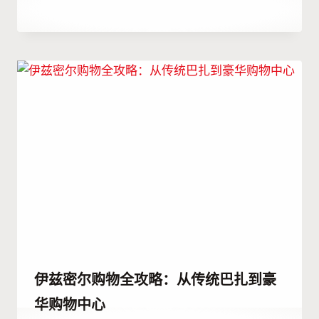
作
14 7 月, 2023
者
Hatice
Kulali
伊兹密尔购物全攻略：从传统巴扎到豪
华购物中心