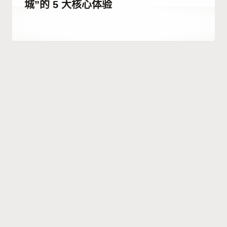
城”的 5 大核心体验
作
24 12 月, 2025
者
Abdullah
Habib