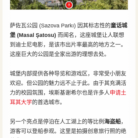
萨佐瓦公园 (Sazova Parkı) 因其标志性的
童话城
堡 (Masal Şatosu)
而闻名，这座城堡让人联想
到迪士尼电影，是该市出片率最高的地方之一。
这座巨大的公园是全家出游的理想去处。
城堡内部提供各种导览和游戏区，非常受小朋友
欢迎。但公园的魅力远不止于此。由于其充满活
力的校园氛围，埃斯基谢希尔也是许多人
申请土
耳其大学
的首选城市。
另一个亮点是停泊在人工湖上的等比例
海盗船
，
游客可以登船参观。这里是拍摄创意旅行照的绝