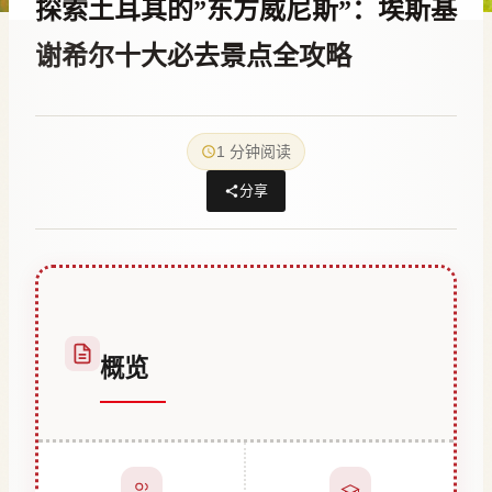
探索土耳其的”东方威尼斯”：埃斯基
谢希尔十大必去景点全攻略
作
23 12 月, 2025
者
1 分钟阅读
Abdullah
Habib
分享
概览