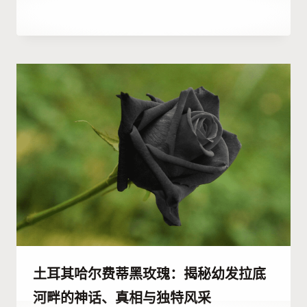
作
6 7 月, 2023
者
Hatice
Kulali
土耳其哈尔费蒂黑玫瑰：揭秘幼发拉底
河畔的神话、真相与独特风采