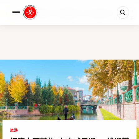
0%
探索土耳其的”东方威尼斯”：埃斯基谢希尔十大必去景点全攻略
1 分钟剩余
旅游