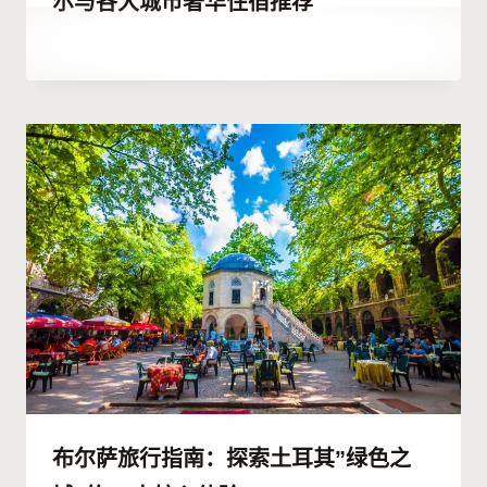
尔与各大城市奢华住宿推荐
作
3 7 月, 2023
者
Hatice
Kulali
布尔萨旅行指南：探索土耳其”绿色之