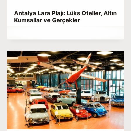
Antalya Lara Plajı: Lüks Oteller, Altın
Kumsallar ve Gerçekler
By
Haziran 27, 2022
Abdullah
Habib