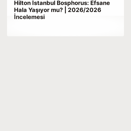
Hilton İstanbul Bosphorus: Efsane
Hala Yaşıyor mu? | 2026/2026
İncelemesi
By
Aralık 25, 2025
Hatice
Kulali