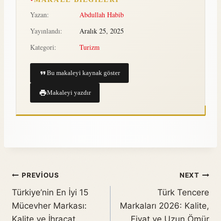
Yazan:
Abdullah Habib
Yayınlandı:
Aralık 25, 2025
Kategori:
Turizm
Bu makaleyi kaynak göster
Makaleyi yazdır
PREVIOUS
NEXT
Türkiye’nin En İyi 15
Türk Tencere
Mücevher Markası:
Markaları 2026: Kalite,
Kalite ve İhracat
Fiyat ve Uzun Ömür