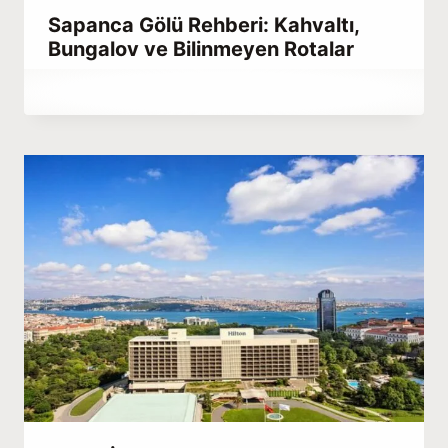
Sapanca Gölü Rehberi: Kahvaltı,
Bungalov ve Bilinmeyen Rotalar
By
Haziran 27, 2022
Abdullah
Habib