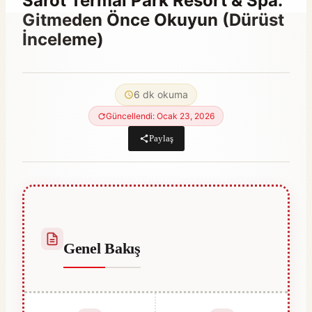
Sarot Termal Park Resort & Spa:
Gitmeden Önce Okuyun (Dürüst
İnceleme)
By
Aralık 25, 2025
Abdullah
6 dk okuma
Habib
Güncellendi: Ocak 23, 2026
Paylaş
Genel Bakış