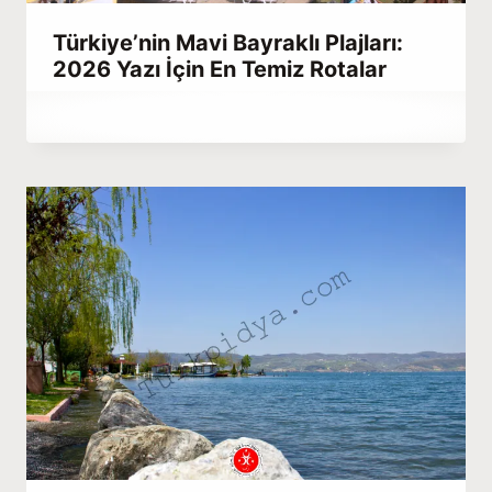
Türkiye’nin Mavi Bayraklı Plajları:
2026 Yazı İçin En Temiz Rotalar
By
Mart 27, 2023
Abdullah
Habib