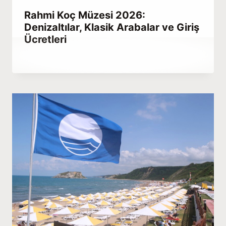
Rahmi Koç Müzesi 2026:
Denizaltılar, Klasik Arabalar ve Giriş
Ücretleri
By
Aralık 23, 2025
Hatice
Kulali