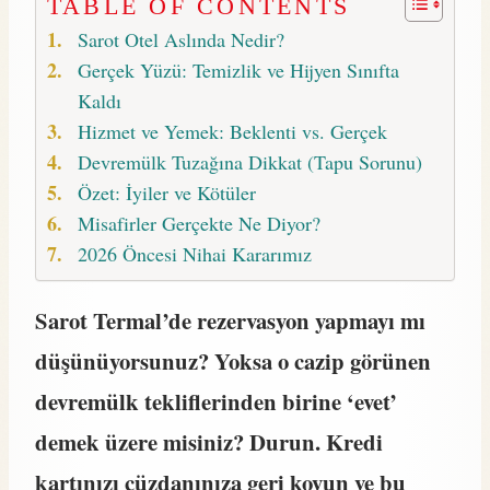
TABLE OF CONTENTS
Sarot Otel Aslında Nedir?
Gerçek Yüzü: Temizlik ve Hijyen Sınıfta
Kaldı
Hizmet ve Yemek: Beklenti vs. Gerçek
Devremülk Tuzağına Dikkat (Tapu Sorunu)
Özet: İyiler ve Kötüler
Misafirler Gerçekte Ne Diyor?
2026 Öncesi Nihai Kararımız
Sarot Termal’de rezervasyon yapmayı mı
düşünüyorsunuz? Yoksa o cazip görünen
devremülk tekliflerinden birine ‘evet’
demek üzere misiniz? Durun. Kredi
kartınızı cüzdanınıza geri koyun ve bu