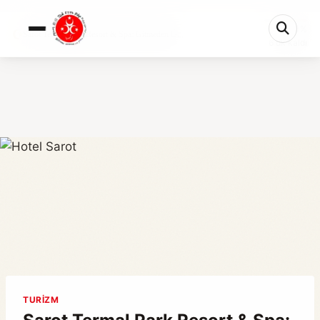
0%
Sarot Termal Park Resort & Spa: Gitmeden Ö...
6 dk kaldı
TURIZM