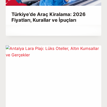
Türkiye’de Araç Kiralama: 2026
Fiyatları, Kurallar ve İpuçları
By
Aralık 22, 2025
Abdullah
Habib