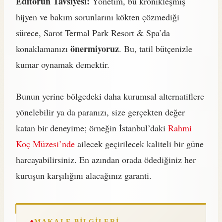
Editörün Tavsiyesi:
Yönetim, bu kronikleşmiş
hijyen ve bakım sorunlarını kökten çözmediği
sürece, Sarot Termal Park Resort & Spa’da
önermiyoruz
konaklamanızı
. Bu, tatil bütçenizle
kumar oynamak demektir.
Bunun yerine bölgedeki daha kurumsal alternatiflere
yönelebilir ya da paranızı, size gerçekten değer
katan bir deneyime; örneğin İstanbul’daki
Rahmi
Koç Müzesi’nde
ailecek geçirilecek kaliteli bir güne
harcayabilirsiniz. En azından orada ödediğiniz her
kuruşun karşılığını alacağınız garanti.
MAKALE BILGILERI