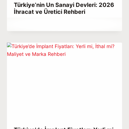
Türkiye’nin Un Sanayi Devleri: 2026
İhracat ve Üretici Rehberi
By
Temmuz 1, 2023
Hatice
Kulali