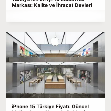
Markası: Kalite ve İhracat Devleri
By
Aralık 25, 2025
Abdullah
Habib
iPhone 15 Türkiye Fiyatı: Güncel