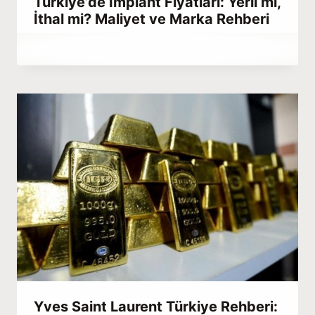
Türkiye’de İmplant Fiyatları: Yerli mi,
İthal mi? Maliyet ve Marka Rehberi
By
Ağustos 27, 2023
Abdullah
Habib
Yves Saint Laurent Türkiye Rehberi: