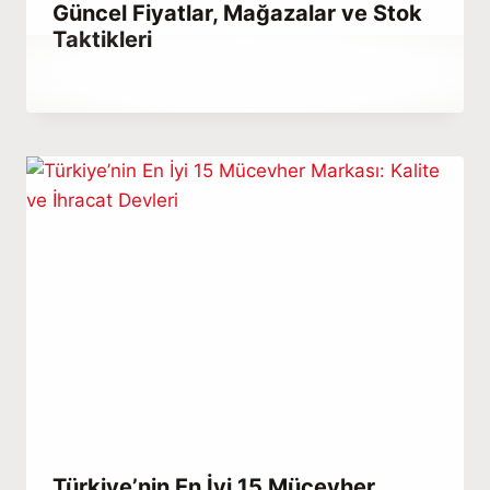
Güncel Fiyatlar, Mağazalar ve Stok
Taktikleri
By
Aralık 23, 2025
Hatice
Kulali
Türkiye’nin En İyi 15 Mücevher