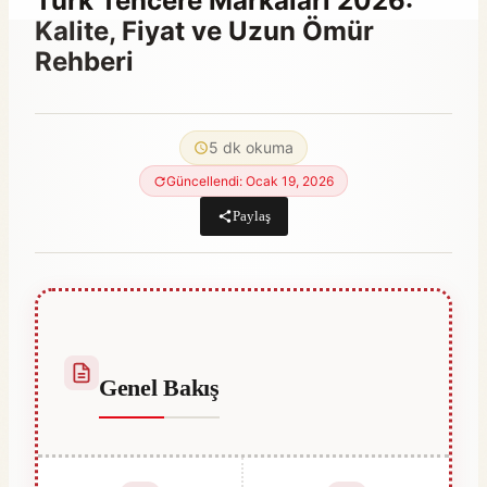
Türk Tencere Markaları 2026:
Kalite, Fiyat ve Uzun Ömür
Rehberi
By
Aralık 25, 2025
Menna
5 dk okuma
Gamal
Güncellendi: Ocak 19, 2026
Paylaş
Genel Bakış