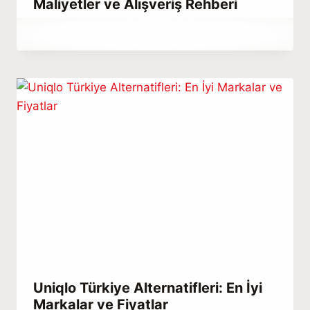
Maliyetler ve Alışveriş Rehberi
By
Aralık 23, 2025
Abdullah
Habib
Uniqlo Türkiye Alternatifleri: En İyi
Markalar ve Fiyatlar