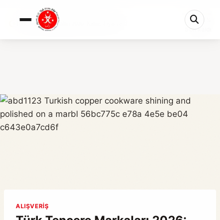
0%
Türk Tencere Markaları 2026: Kalite, Fiyat ve U...
5 dk kaldı
ALIŞVERIŞ