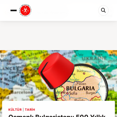
0%
Osmanlı Bulgaristanı: 500 Yıllık Mirasın İzinde...
5 dk kaldı
KÜLTÜR
|
TARIH