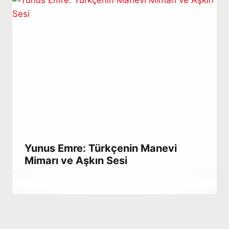
Yunus Emre: Türkçenin Manevi
Mimarı ve Aşkın Sesi
By
Temmuz 3, 2021
Abdullah
Habib