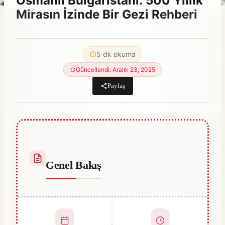
Osmanlı Bulgaristanı: 500 Yıllık
Mirasın İzinde Bir Gezi Rehberi
By
Mart 1, 2023
Hatice
5 dk okuma
Kulali
Güncellendi: Aralık 23, 2025
Paylaş
Genel Bakış