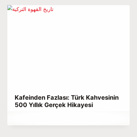
Kafeinden Fazlası: Türk Kahvesinin
500 Yıllık Gerçek Hikayesi
By
Haziran 23, 2021
Abdullah
Habib