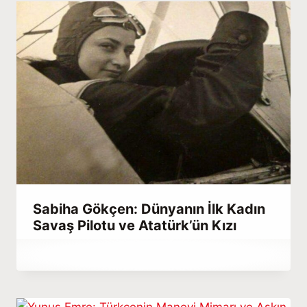
Sabiha Gökçen: Dünyanın İlk Kadın
Savaş Pilotu ve Atatürk’ün Kızı
By
Aralık 23, 2025
Hatice
Kulali