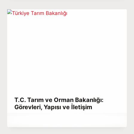
Kulali
T.C. Tarım ve Orman Bakanlığı:
Görevleri, Yapısı ve İletişim
By
Eylül 16, 2021
Abdullah
Habib