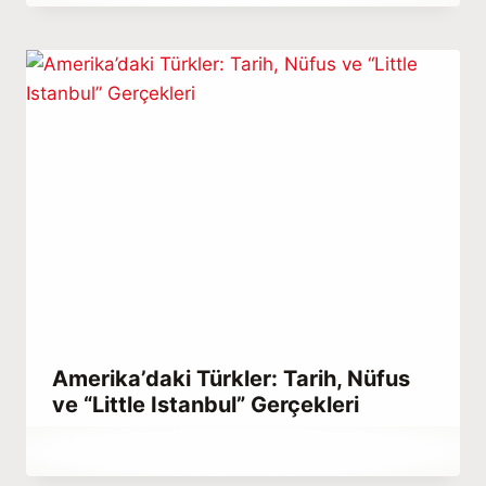
Habib
Amerika’daki Türkler: Tarih, Nüfus
ve “Little Istanbul” Gerçekleri
By
Şubat 23, 2023
Hatice