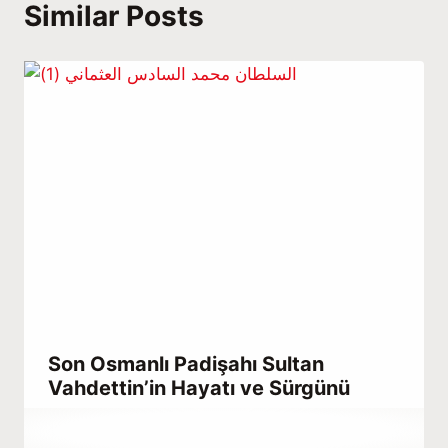
Similar Posts
Son Osmanlı Padişahı Sultan
Vahdettin’in Hayatı ve Sürgünü
By
Haziran 19, 2021
Abdullah