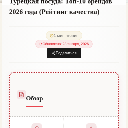
Турецкая посуда: Топ-10 брендов
2026 года (Рейтинг качества)
От
24 декабря, 2025
Abdullah
1 мин чтения
Habib
Обновлено: 28 января, 2026
Поделиться
Обзор