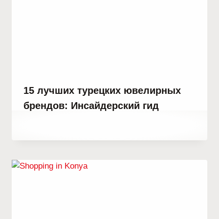
15 лучших турецких ювелирных
брендов: Инсайдерский гид
От
22 декабря, 2025
Abdullah
Habib