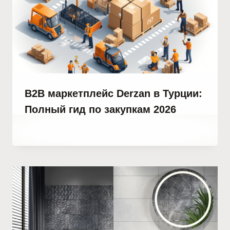
B2B маркетплейс Derzan в Турции:
Полный гид по закупкам 2026
От
19 июля, 2023
Hatice
Kulali