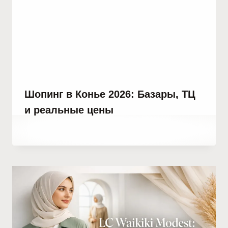
Шопинг в Конье 2026: Базары, ТЦ
и реальные цены
От
17 мая, 2023
Hatice
Kulali