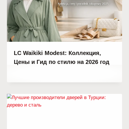
LC Waikiki Modest: Коллекция,
Цены и Гид по стилю на 2026 год
От
24 декабря, 2025
Abdullah
Habib