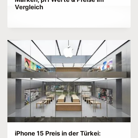
Vergleich
Von
July 19, 2023
Hatice
Kulali
iPhone 15 Preis in der Türkei: