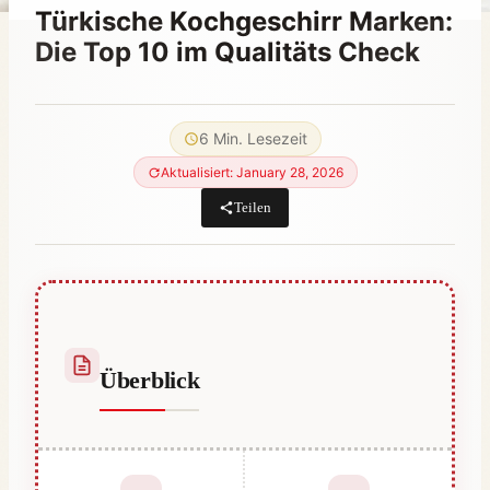
Türkische Kochgeschirr Marken:
Die Top 10 im Qualitäts Check
Von
September 29, 2023
Abdullah
6 Min. Lesezeit
Habib
Aktualisiert: January 28, 2026
Teilen
Überblick