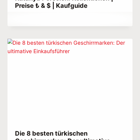
Preise ₺ & $ | Kaufguide
Von
May 31, 2021
Abdullah
Habib
Die 8 besten türkischen