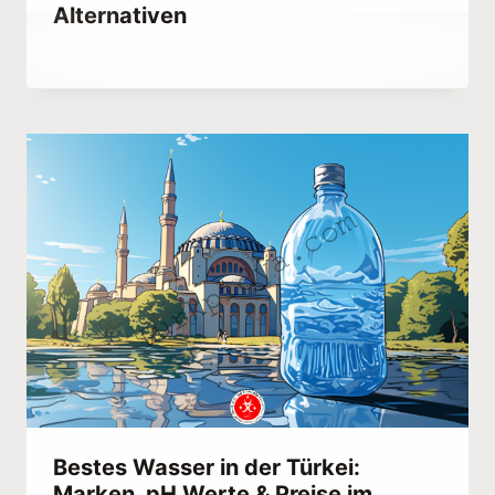
Alternativen
Von
September 5, 2023
Hatice
Kulali
Bestes Wasser in der Türkei:
Marken, pH Werte & Preise im