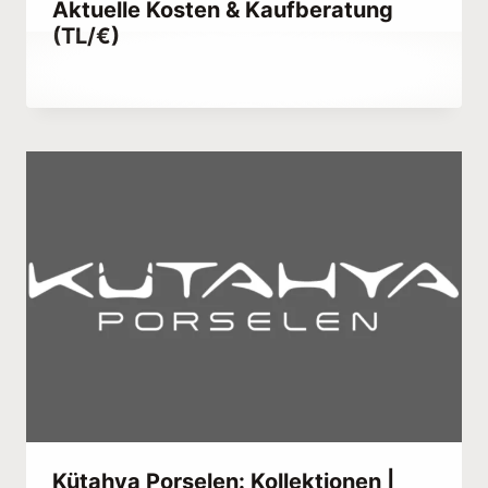
Aktuelle Kosten & Kaufberatung
(TL/€)
Von
September 12, 2023
Abdullah
Habib
Kütahya Porselen: Kollektionen |