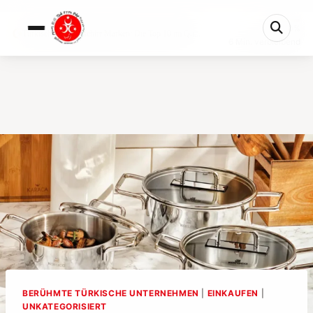
0%
Türkische Kochgeschirr Marken: Die Top 10 im Qu...
6 Min. verbleibend
BERÜHMTE TÜRKISCHE UNTERNEHMEN
|
EINKAUFEN
|
UNKATEGORISIERT