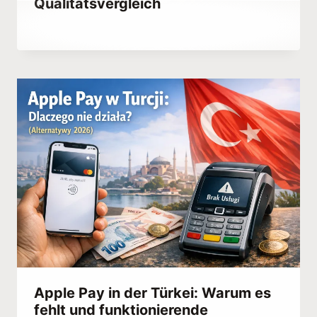
Qualitätsvergleich
Von
July 9, 2023
Hatice
Kulali
Apple Pay in der Türkei: Warum es
fehlt und funktionierende