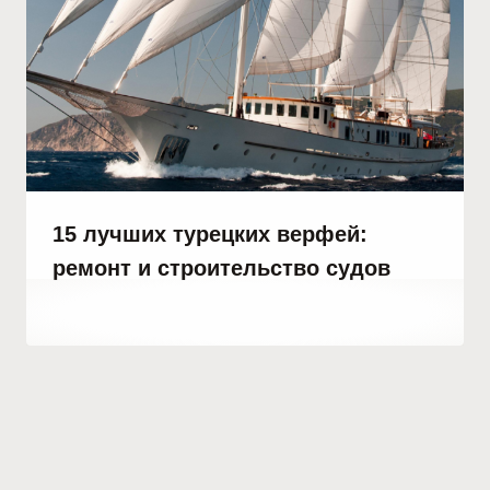
15 лучших турецких верфей:
ремонт и строительство судов
От
26 сентября, 2023
Hatice
Kulali