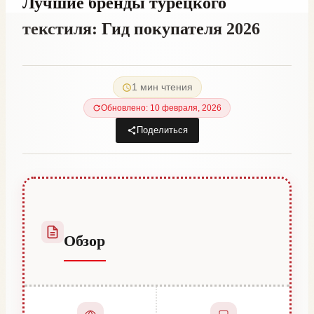
Лучшие бренды турецкого
текстиля: Гид покупателя 2026
От
24 декабря, 2025
Abdullah
1 мин чтения
Habib
Обновлено: 10 февраля, 2026
Поделиться
Обзор