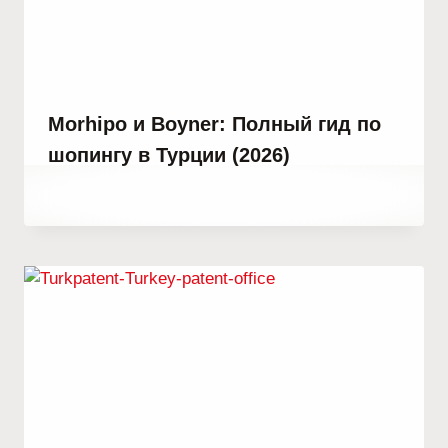
Morhipo и Boyner: Полный гид по
шопингу в Турции (2026)
От
19 августа, 2023
Hatice
Kulali