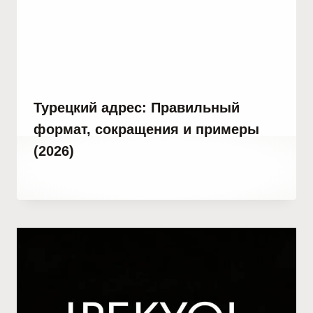
Турецкий адрес: Правильный
формат, сокращения и примеры
(2026)
От
2 июля, 2023
Abdullah
Habib