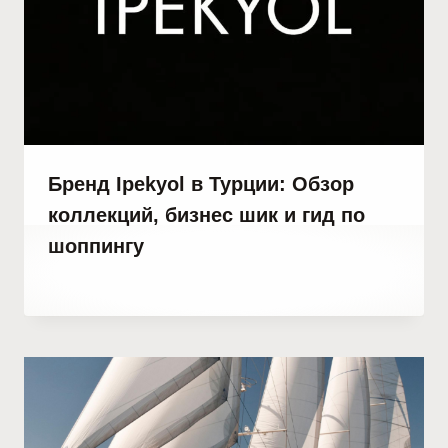
Бренд Ipekyol в Турции: Обзор
коллекций, бизнес шик и гид по
шоппингу
От
28 марта, 2023
Abdullah
Habib