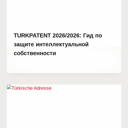
TURKPATENT 2026/2026: Гид по
защите интеллектуальной
собственности
От
22 февраля, 2023
Hatice
Kulali