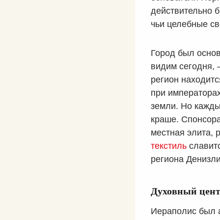
действительно 
чьи целебные св
Город был основ
видим сегодня, 
регион находитс
при императорах Т
земли. Но кажды
краше. Спонсора
местная элита, 
текстиль
славитс
региона Денизли
Духовный цент
Иераполис был а