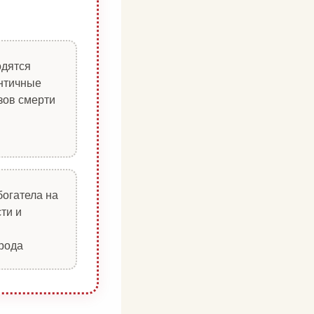
одятся
античные
зов смерти
богатела на
ти и
рода