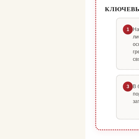
КЛЮЧЕВ
На
1
ли
ос
гр
св
В 
3
по
за