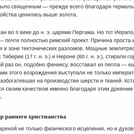
было священным — прежде всего благодаря термаль
ойства ценились выше золота.
ан во II веке до н. э. царями Пергама. Но тот Иерап
— почти полностью римский проект. Причина проста и
я в зоне тектонических разломов. Мощные землетря
иберии (17 г. н. э.) и Нероне (60 г. н. э.), стирали г
й раз он, подобно фениксу, восставал из пепла — е
ми этого возрождения выступали не только императ
разбогатевшая на производстве шерсти и тканей. Кст
я своим качеством именно благодаря этим древним
.
р раннего христианства
реной не только физического исцеления, но и духов