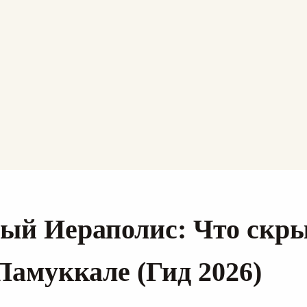
ый Иераполис: Что скр
амуккале (Гид 2026)