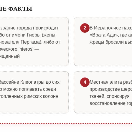
ЫЕ ФАКТЫ
звание города происходит
В Иераполисе нах
2
бо от имени Гиеры (жены
«Врата Ада», где 
нователя Пергама), либо от
жрецы бросали вы
еческого 'hieros' —
ященный
бассейне Клеопатры до сих
Местная элита раз
4
р можно поплавать среди
производстве шерс
топленных римских колонн
тканей, спонсируя
восстановление го