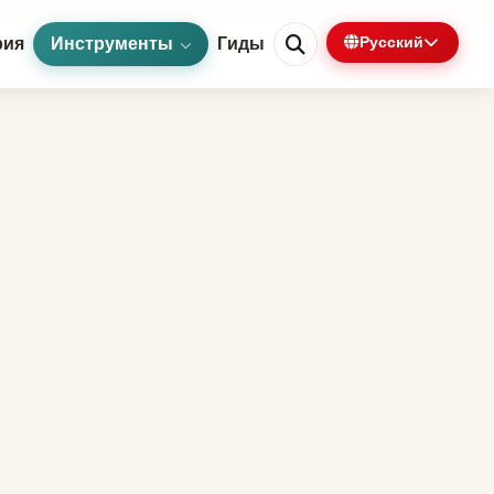
рия
Инструменты
Гиды
Русский
0%
1 мин осталось