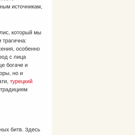
ным источникам,
олис, который мы
 трагична:
сения, особенно
ород с лица
ще богаче и
оры, но и
ати,
турецкий
 традициям
ных битв. Здесь