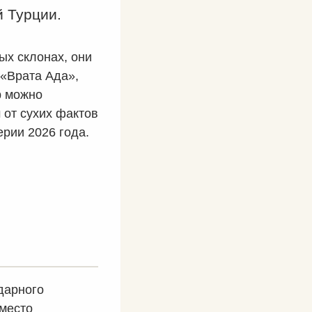
й Турции.
ых склонах, они
 «Врата Ада»,
р можно
 от сухих фактов
рии 2026 года.
дарного
 место