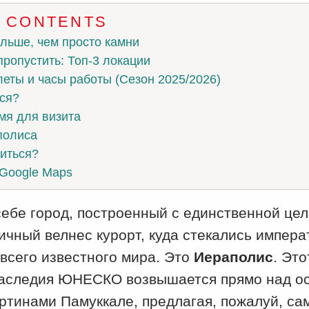
F CONTENTS
льше, чем просто камни
пропустить: Топ-3 локации
еты и часы работы (Сезон 2025/2026)
ся?
мя для визита
полиса
иться?
 Google Maps
себе город, построенный с единственной це
ичный велнес курорт, куда стекались импера
всего известного мира. Это
Иераполис
. Это
аследия ЮНЕСКО возвышается прямо над о
ртинами Памуккале, предлагая, пожалуй, с