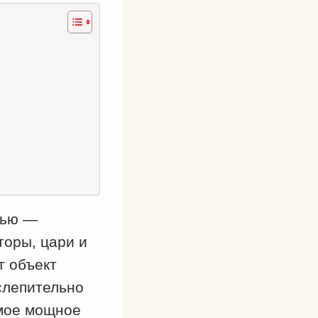
лью —
торы, цари и
т объект
слепительно
амое мощное