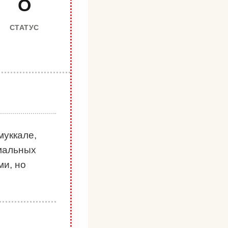
О
СТАТУС
муккале,
мальных
ми, но