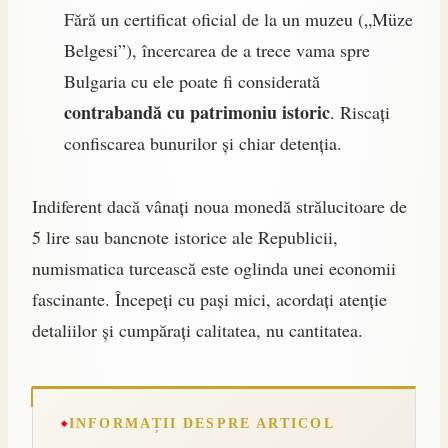
Fără un certificat oficial de la un muzeu („Müze
Belgesi”), încercarea de a trece vama spre
Bulgaria cu ele poate fi considerată
contrabandă cu patrimoniu istoric
. Riscați
confiscarea bunurilor și chiar detenția.
Indiferent dacă vânați noua monedă strălucitoare de
5 lire sau bancnote istorice ale Republicii,
numismatica turcească este oglinda unei economii
fascinante. Începeți cu pași mici, acordați atenție
detaliilor și cumpărați calitatea, nu cantitatea.
INFORMAȚII DESPRE ARTICOL