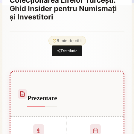
Colecționarea Lirelor Turcești:
Ghid Insider pentru Numismați
și Investitori
By
decembrie 25, 2025
Hatice
6 min de citit
Kulali
Distribuie
Prezentare