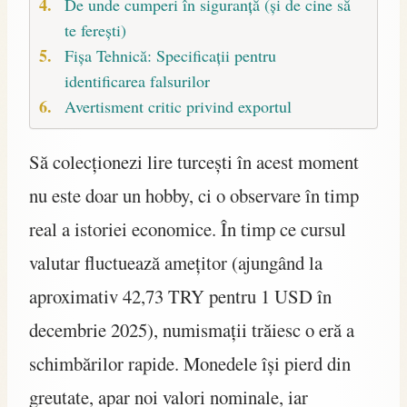
De unde cumperi în siguranță (și de cine să
te ferești)
Fișa Tehnică: Specificații pentru
identificarea falsurilor
Avertisment critic privind exportul
Să colecționezi lire turcești în acest moment
nu este doar un hobby, ci o observare în timp
real a istoriei economice. În timp ce cursul
valutar fluctuează amețitor (ajungând la
aproximativ 42,73 TRY pentru 1 USD în
decembrie 2025), numismații trăiesc o eră a
schimbărilor rapide. Monedele își pierd din
greutate, apar noi valori nominale, iar