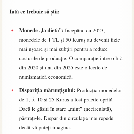
Iată ce trebuie să știi:
Monede „la dietă”:
Începând cu 2023,
monedele de 1 TL și 50 Kuruș au devenit fizic
mai ușoare și mai subțiri pentru a reduce
costurile de producție. O comparație între o liră
din 2020 și una din 2025 este o lecție de
numismatică economică.
Dispariția mărunțișului:
Producția monedelor
de 1, 5, 10 și 25 Kuruș a fost practic oprită.
Dacă le găsiți în stare „mint” (necirculată),
păstrați-le. Dispar din circulație mai repede
decât vă puteți imagina.