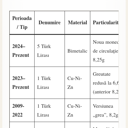
Perioada
Denumire
Material
Particularitate
/ Tip
Noua monedă
2024–
5 Türk
Bimetalic
de circulație,
Prezent
Lirası
8,25g
Greutate
2023–
1 Türk
Cu-Ni-
redusă la 6,6g
Prezent
Lirası
Zn
(anterior 8,2g)
2009-
1 Türk
Cu-Ni-
Versiunea
2022
Lirası
Zn
„grea”, 8,2g