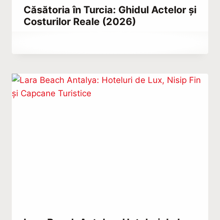
Căsătoria în Turcia: Ghidul Actelor și
Costurilor Reale (2026)
By
noiembrie 27, 2022
Hatice
Kulali