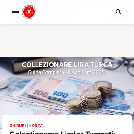
0%
Colecționarea Lirelor Turcești: Ghid Insider pe...
6 min rămase
GHIDURI
|
KONYA