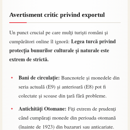
Avertisment critic privind exportul
Un punct crucial pe care mulți turiști români și
Legea turcă privind
cumpărători online îl ignoră:
protecția bunurilor culturale și naturale este
extrem de strictă.
Bani de circulație:
Bancnotele și monedele din
seria actuală (E9) și anterioară (E8) pot fi
colectate și scoase din țară fără probleme.
Antichități Otomane:
Fiți extrem de prudenți
când cumpărați monede din perioada otomană
(înainte de 1923) din bazaruri sau anticariate.