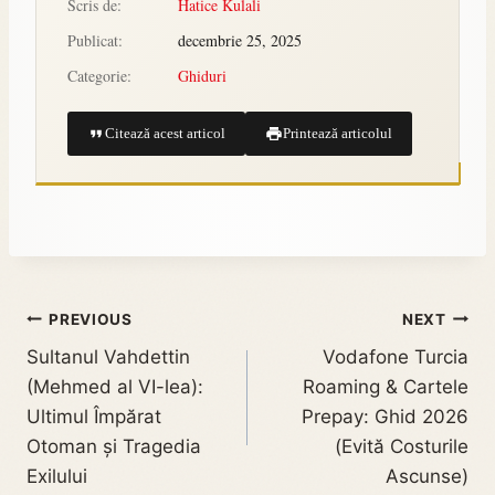
Scris de:
Hatice Kulali
Publicat:
decembrie 25, 2025
Categorie:
Ghiduri
Citează acest articol
Printează articolul
PREVIOUS
NEXT
Sultanul Vahdettin
Vodafone Turcia
(Mehmed al VI-lea):
Roaming & Cartele
Ultimul Împărat
Prepay: Ghid 2026
Otoman și Tragedia
(Evită Costurile
Exilului
Ascunse)