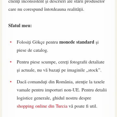
clienți inconsistent și descrieri ale stării produselor
care nu corespund întotdeauna realității.
Sfatul meu:
monede standard
Folosiți Gökçe pentru
și
piese de catalog.
Pentru piese scumpe, cereți fotografii detaliate
și actuale, nu vă bazați pe imaginile „stock”.
Dacă comandați din România, atenție la taxele
vamale pentru importuri non-UE. Pentru detalii
logistice generale, ghidul nostru despre
shopping online din Turcia
vă poate fi util.