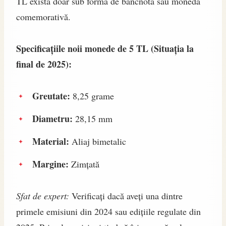
TL exista doar sub formă de bancnotă sau monedă
comemorativă.
Specificațiile noii monede de 5 TL (Situația la
final de 2025):
Greutate:
8,25 grame
Diametru:
28,15 mm
Material:
Aliaj bimetalic
Margine:
Zimțată
Sfat de expert:
Verificați dacă aveți una dintre
primele emisiuni din 2024 sau edițiile regulate din