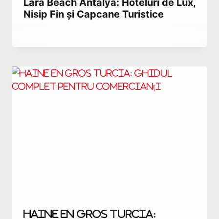
Lara Beach Antalya: Hoteluri de Lux,
Nisip Fin și Capcane Turistice
By
iulie 23, 2021
Abdullah
Habib
Haine en gros Turcia: