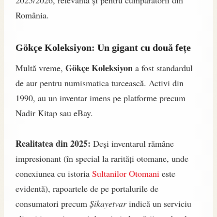
România.
Gökçe Koleksiyon: Un gigant cu două fețe
Gökçe Koleksiyon
Multă vreme,
a fost standardul
de aur pentru numismatica turcească. Activi din
1990, au un inventar imens pe platforme precum
Nadir Kitap sau eBay.
Realitatea din 2025:
Deși inventarul rămâne
impresionant (în special la rarități otomane, unde
conexiunea cu istoria
Sultanilor Otomani
este
evidentă), rapoartele de pe portalurile de
consumatori precum
Șikayetvar
indică un serviciu