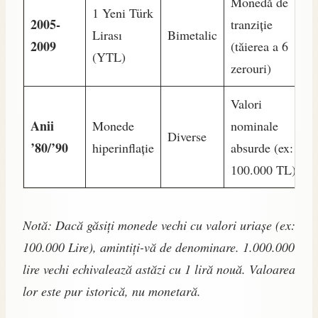
Monedă de
1 Yeni Türk
2005-
tranziție
Lirası
Bimetalic
2009
(tăierea a 6
(YTL)
zerouri)
Valori
Anii
Monede
nominale
Diverse
’80/’90
hiperinflație
absurde (ex:
100.000 TL)
Notă: Dacă găsiți monede vechi cu valori uriașe (ex:
100.000 Lire), amintiți-vă de denominare. 1.000.000
lire vechi echivalează astăzi cu 1 liră nouă. Valoarea
lor este pur istorică, nu monetară.