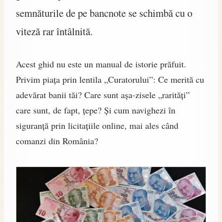
semnăturile de pe bancnote se schimbă cu o
viteză rar întâlnită.
Acest ghid nu este un manual de istorie prăfuit.
Privim piața prin lentila „Curatorului”: Ce merită cu
adevărat banii tăi? Care sunt așa-zisele „rarități”
care sunt, de fapt, țepe? Și cum navighezi în
siguranță prin licitațiile online, mai ales când
comanzi din România?