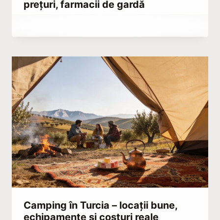
prețuri, farmacii de gardă
By
februarie 25, 2023
Abdullah
Habib
Camping în Turcia – locații bune,
echipamente și costuri reale