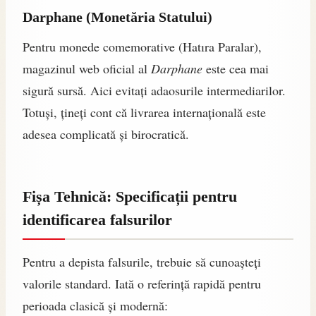
Darphane (Monetăria Statului)
Pentru monede comemorative (Hatıra Paralar),
magazinul web oficial al
Darphane
este cea mai
sigură sursă. Aici evitați adaosurile intermediarilor.
Totuși, țineți cont că livrarea internațională este
adesea complicată și birocratică.
Fișa Tehnică: Specificații pentru
identificarea falsurilor
Pentru a depista falsurile, trebuie să cunoașteți
valorile standard. Iată o referință rapidă pentru
perioada clasică și modernă: