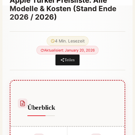
Apple Türkei Preisliste: Alle
Modelle & Kosten (Stand Ende
2026 / 2026)
Von
September 1, 2023
Abdullah
4 Min. Lesezeit
Habib
Aktualisiert: January 20, 2026
Teilen
Überblick