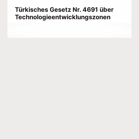
Türkisches Gesetz Nr. 4691 über
Technologieentwicklungszonen
Von
April 26, 2022
Abdullah
Habib