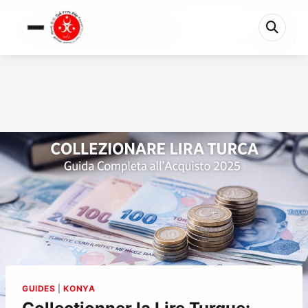
0%
Collectionner la Lire Turque: Guide Expert d&rs...
6 min restantes
GUIDES
|
KONYA