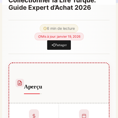
Collectionner la Lire Turque:
Guide Expert d’Achat 2026
Par
décembre 24, 2025
Hatice
6 min de lecture
Kulali
Mis à jour: janvier 19, 2026
Partager
Aperçu