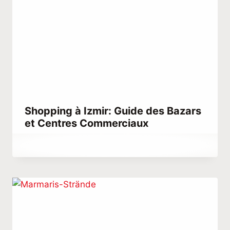
Shopping à Izmir: Guide des Bazars
et Centres Commerciaux
Par
mars 28, 2023
Hatice
Kulali