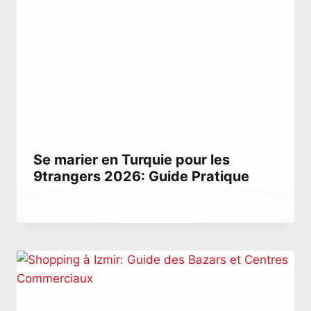
Se marier en Turquie pour les
9trangers 2026: Guide Pratique
Par
novembre 26, 2022
Hatice
Kulali