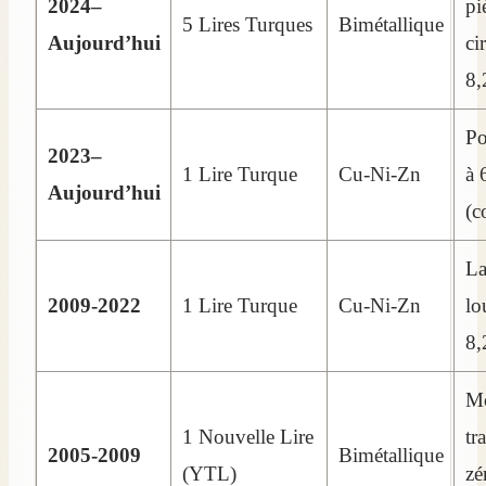
2024–
pi
5 Lires Turques
Bimétallique
Aujourd’hui
ci
8,
Po
2023–
1 Lire Turque
Cu-Ni-Zn
à 
Aujourd’hui
(c
La
2009-2022
1 Lire Turque
Cu-Ni-Zn
lo
8,
Mo
1 Nouvelle Lire
tr
2005-2009
Bimétallique
(YTL)
zé