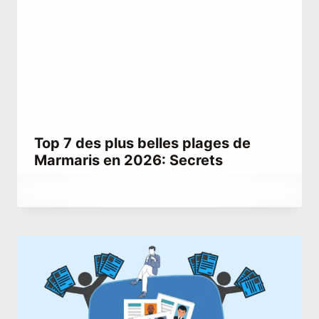
Top 7 des plus belles plages de
Marmaris en 2026: Secrets
Par
août 29, 2022
Abdullah
Habib