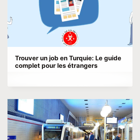
Trouver un job en Turquie: Le guide
complet pour les étrangers
Par
décembre 24, 2021
Abdullah
Habib