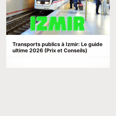
Transports publics à Izmir: Le guide
ultime 2026 (Prix et Conseils)
Par
mars 3, 2023
Hatice
Kulali