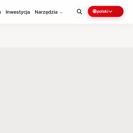
a
Inwestycja
Narzędzia
polski