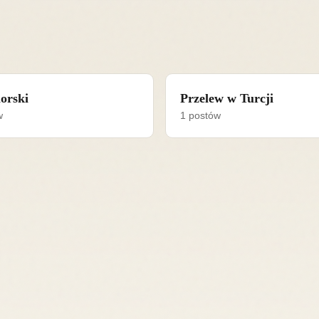
orski
Przelew w Turcji
w
1 postów