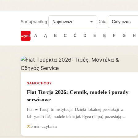
Sortuj według:
Data:
Wszystkie
A
Ą
B
C
Ć
D
E
Ę
F
G
H
SAMOCHODY
Fiat Turcja 2026: Cennik, modele i porady
serwisowe
Fiat w Turcji to instytucja. Dzięki lokalnej produkcji w
fabryce Tofař, modele takie jak Egea (Tipo) pozostają
przystępne...
5 min czytania