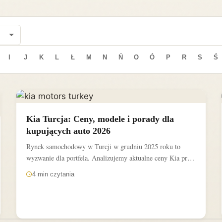
I
J
K
L
Ł
M
N
Ń
O
Ó
P
R
S
Ś
Kia Turcja: Ceny, modele i porady dla
kupujących auto 2026
Rynek samochodowy w Turcji w grudniu 2025 roku to
wyzwanie dla portfela. Analizujemy aktualne ceny Kia przy
kursie...
4 min czytania