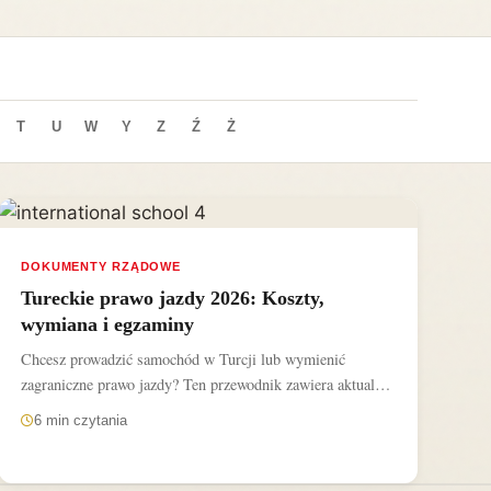
T
U
W
Y
Z
Ź
Ż
DOKUMENTY RZĄDOWE
Tureckie prawo jazdy 2026: Koszty,
wymiana i egzaminy
Chcesz prowadzić samochód w Turcji lub wymienić
zagraniczne prawo jazdy? Ten przewodnik zawiera aktualne
opłaty na rok 2025,...
6 min czytania