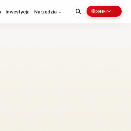
a
Inwestycja
Narzędzia
polski