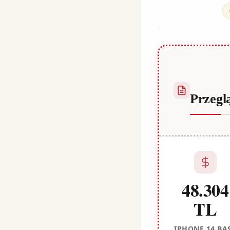
Habib
Przegl
48.304
TL
IPHONE 14 BA