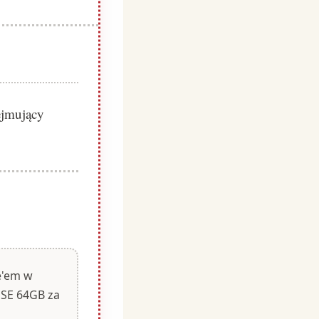
ejmujący
e'em w
e SE 64GB za