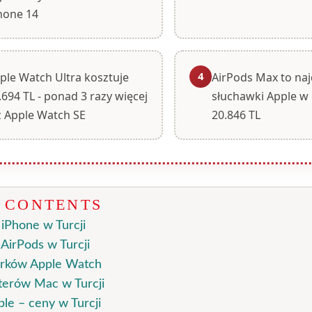
hone 14
4
ple Watch Ultra kosztuje
AirPods Max to na
.694 TL - ponad 3 razy więcej
słuchawki Apple w 
ż Apple Watch SE
20.846 TL
F CONTENTS
iPhone w Turcji
AirPods w Turcji
rków Apple Watch
erów Mac w Turcji
le – ceny w Turcji