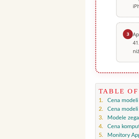
iP
3
Ap
41
ni
TABLE O
Cena modeli 
Cena modeli 
Modele zega
Cena komput
Monitory App