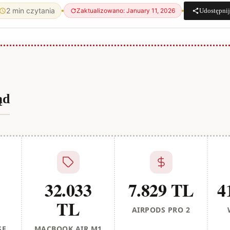
2 min czytania
Udostępnij
Zaktualizowano: January 11, 2026
ąd
32.033
7.829 TL
4
TL
AIRPODS PRO 2
SE
MACBOOK AIR M1