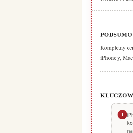
PODSUMO
Kompletny cen
iPhone'y, MacB
KLUCZOW
1
iP
ko
na