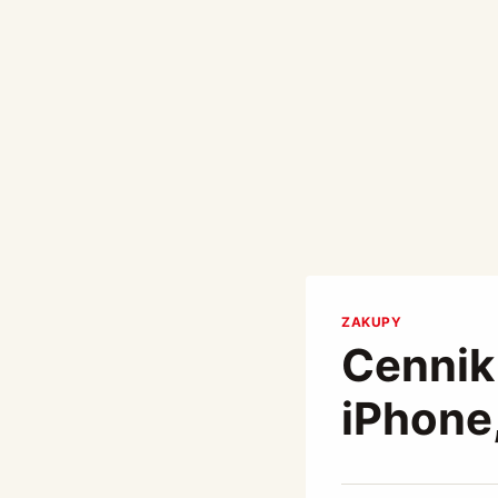
ZAKUPY
Cennik 
iPhone
Przez
September 1, 2023
Abdullah