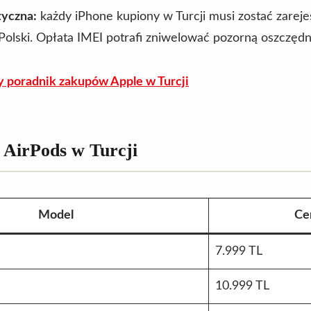
yczna:
każdy iPhone kupiony w Turcji musi zostać zarej
Polski. Opłata IMEI potrafi zniwelować pozorną oszczędn
y poradnik zakupów Apple w Turcji
 AirPods w Turcji
Model
Ce
7.999 TL
10.999 TL