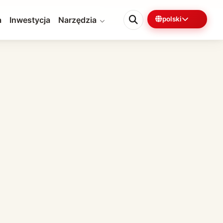
a
Inwestycja
Narzędzia
polski
0%
2 min pozostało