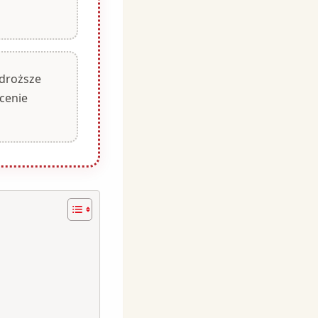
jdroższe
cenie