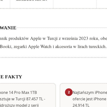
WANIE
nik produktów Apple w Turcji z września 2023 roku, ob
ooki, zegarki Apple Watch i akcesoria w lirach tureckich.
E FAKTY
2
hone 14 Pro Max 1TB
Najtańszym iPhon
sztuje w Turcji 87.457 TL -
ofercie jest iPhon
jdroższy model z serii
24.914 TL