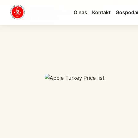
O nas
Kontakt
Gospoda
Cennik Apple Turcja – aktualne ceny iPhone, Mac...
AKTUALNA SEKCJA: