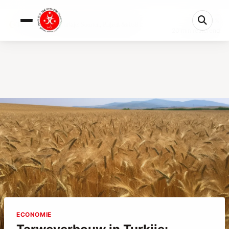
0%
Tarweverbouw in Turkije: Soorten, Prijzen &#038...
20 min resterend
ECONOMIE