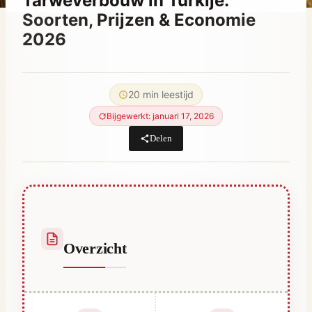
Tarweverbouw in Turkije:
Soorten, Prijzen & Economie
2026
Door
april 25, 2023
Hatice
20 min leestijd
Kulali
Bijgewerkt: januari 17, 2026
Delen
Overzicht