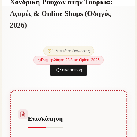
Χονδρική Ρούχων στην Τουρκία:
Αγορές & Online Shops (Οδηγός
2026)
By
3 Ιουλίου, 2022
Abdullah
1 λεπτά ανάγνωσης
Habib
Ενημερώθηκε: 28 Δεκεμβρίου, 2025
Κοινοποίηση
Επισκόπηση