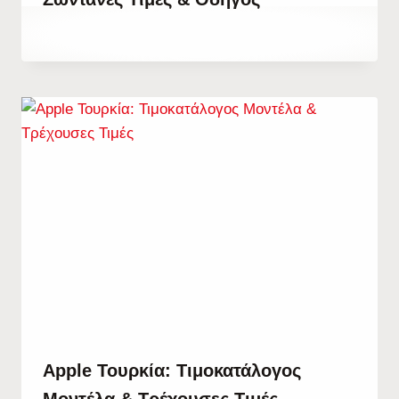
By
25 Ιουνίου, 2023
Hatice
Kulali
Apple Τουρκία: Τιμοκατάλογος