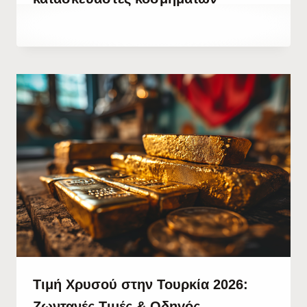
By
28 Σεπτεμβρίου, 2023
Hatice
Kulali
Τιμή Χρυσού στην Τουρκία 2026:
Ζωντανές Τιμές & Οδηγός