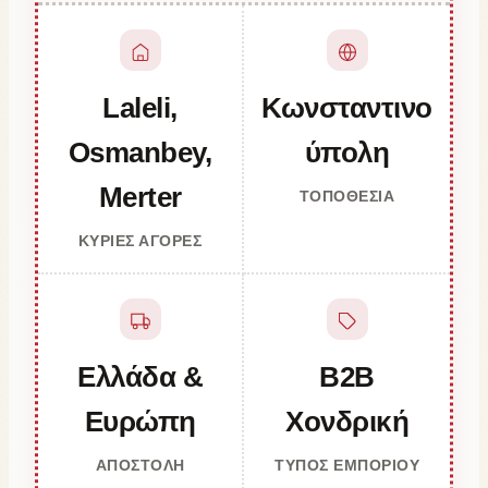
Laleli,
Κωνσταντινο
Osmanbey,
ύπολη
Merter
ΤΟΠΟΘΕΣΊΑ
ΚΎΡΙΕΣ ΑΓΟΡΈΣ
Ελλάδα &
B2B
Ευρώπη
Χονδρική
ΑΠΟΣΤΟΛΉ
ΤΎΠΟΣ ΕΜΠΟΡΊΟΥ