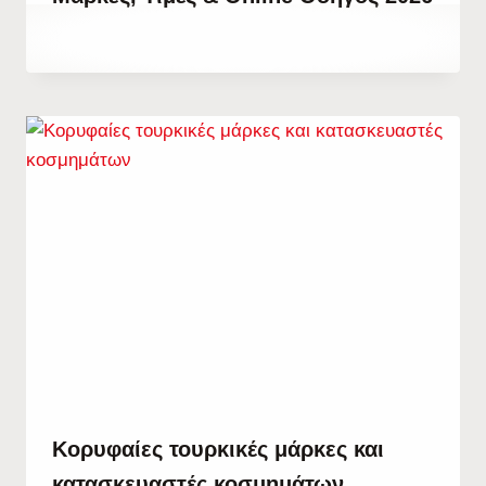
By
26 Ιουνίου, 2022
Hatice
Kulali
Κορυφαίες τουρκικές μάρκες και
κατασκευαστές κοσμημάτων