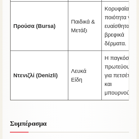
Κορυφαία
ποιότητα για
Παιδικά &
Προύσα (Bursa)
ευαίσθητα
Μετάξι
βρεφικά
δέρματα.
Η παγκόσμια
πρωτεύουσα
Λευκά
Ντενιζλί (Denizli)
για πετσέτες
Είδη
και
μπουρνούζια.
Συμπέρασμα