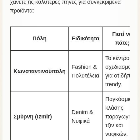
χάνετε τις καλύτερες πηγές για συγκεκριμένα
προϊόντα:
Γιατί να
Πόλη
Ειδικότητα
πάτε;
Το κέντρο
Fashion &
σχεδιασμού
Κωνσταντινούπολη
Πολυτέλεια
για οτιδήποτε
trendy.
Παγκόσμιας
κλάσης
Denim &
Σμύρνη (Izmir)
παραγωγή
Νυφικά
τζιν και
νυφικών.