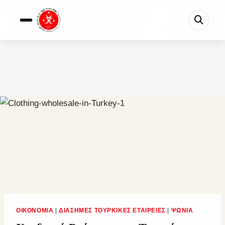
0%
Χονδρική Ρούχων στην Τουρκία: Αγορές & Onl...
1 λεπτά απομένουν
ΟΙΚΟΝΟΜΊΑ
|
ΔΙΆΣΗΜΕΣ ΤΟΥΡΚΙΚΈΣ ΕΤΑΙΡΕΊΕΣ
|
ΨΏΝΙΑ