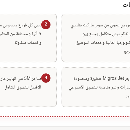
ات
2
روس تحول من سوبر ماركت تقليدي
ليس كل فروع ميغروس متش
 نظام بيئي متكامل يجمع بين
5 أنواع مختلفة من المتا
كنولوجيا المالية وخدمات التوصيل
وخدمات متفاوتة
ريع
4
متاجر Migros Jet صغيرة ومحدودة
متاجر 5M هي الهايب
يارات وغير مناسبة للتسوق الأسبوعي
الأفضل للتسوق الشامل
ير