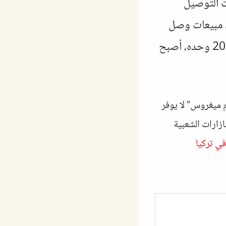
لوجيا المالية (Fintech)، وخدمات التوصيل
م مبيعات وصل
إلى ما يقرب من 295 مليار ليرة تركية في الأشهر التسعة الأولى من عام 2025 وحده، أصبح
م ميغروس” لا يوفر
ازارات الشعبية
في تركيا