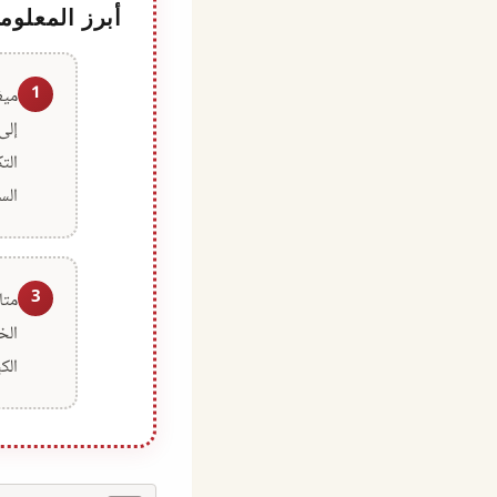
أبرز المعلوم
1
ميغ
إلى
الت
الس
3
الخ
الكب