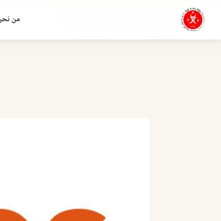
ميغروس تركيا: دليلك الذكي للتسوق وتوفير المال (...
من نحن
القسم الحالي: