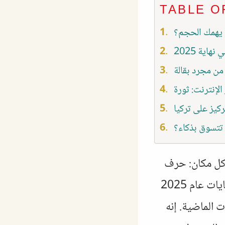
TABLE O
ذا يهمك الحجم؟
اية 2025
 من مجرد بقالة
تركيز على تركيا
تتسوق بذكاء؟
كل مكان: حرف
“M” البرتقالي الكبير. لكن دعنا نوضح أمرًا هامًا: ميغروس (Migros) في نهايات عام 2025
 الماضية. إنه