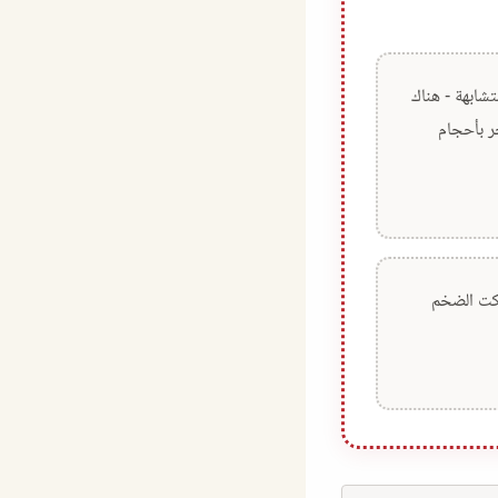
ابهة - هناك
جر بأحجام
ر ماركت الضخم