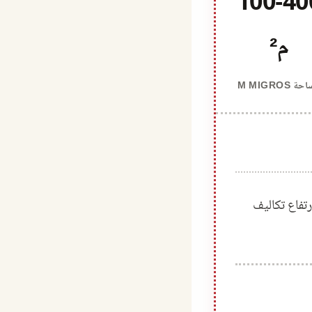
100-40
م²
ة M MIGROS
تفاع تكاليف