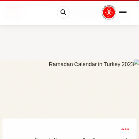
تقويم رمضان في تركيا 2026: التواريخ الرسمية ونص...
100%
عيد الفطر (Ramazan Bayramı) وعطلة 2026🔗
0 دقائق متبقية
ثقافة