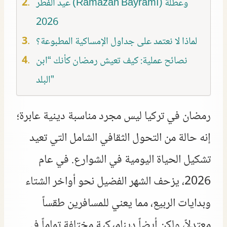
عيد الفطر (Ramazan Bayramı) وعطلة
2026
لماذا لا نعتمد على جداول الإمساكية المطبوعة؟
نصائح عملية: كيف تعيش رمضان كأنك “ابن
البلد”
رمضان في تركيا ليس مجرد مناسبة دينية عابرة؛
إنه حالة من التحول الثقافي الشامل التي تعيد
تشكيل الحياة اليومية في الشوارع. في عام
2026، يزحف الشهر الفضيل نحو أواخر الشتاء
وبدايات الربيع، مما يعني للمسافرين طقساً
معتدلاً، ولكن أيضاً ديناميكية مختلفة تماماً في