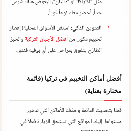
مثل “أكاياكا” أو “داليان”، البعوض هناك شرس
جداً. أحضر معك نوعاً قوياً.
التموين الذكي:
استغل الأسواق المحلية! إفطار
تخييم مكون من
أفضل الأجبان التركية
والخبز
الطازج يتفوق بمراحل على أي بوفيه فندق.
أفضل أماكن التخييم في تركيا (قائمة
مختارة بعناية)
قمنا بتحديث القائمة وحذفنا الأماكن التي تدهور
مستواها. إليك المواقع التي تستحق الزيارة فعلاً في