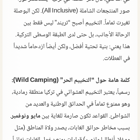
صور المنتجعات الشاملة (All Inclusive). لكن البوصلة
تغيرت تماماً. التخييم أصبح “تريند” ليس فقط بين
الرحالة الأجانب، بل حتى لدى الطبقة الوسطى التركية.
هذا يعني: بنية تحتية أفضل، ولكن أيضاً ازدحاماً شديداً
في العطلات.
كلمة هامة حول “التخييم الحر” (Wild Camping):
رسمياً، يعتبر التخييم العشوائي في تركيا منطقة رمادية،
وهو ممنوع تماماً في الحدائق الوطنية والعديد من
الشواطئ. القواعد تكون صارمة للغاية بين
مايو ونوفمبر
.
بسبب مخاطر حرائق الغابات، يصدر ولاة المناطق (مثل
موغلا، أنطاليا وإزمير) قرارات بمنع دخول الغابات نهائياً.