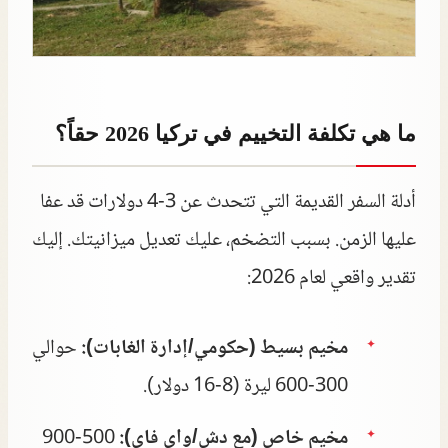
ما هي تكلفة التخييم في تركيا 2026 حقاً؟
أدلة السفر القديمة التي تتحدث عن 3-4 دولارات قد عفا
عليها الزمن. بسبب التضخم، عليك تعديل ميزانيتك. إليك
تقدير واقعي لعام 2026:
مخيم بسيط (حكومي/إدارة الغابات):
حوالي
300-600 ليرة (8-16 دولار).
مخيم خاص (مع دش/واي فاي):
500-900