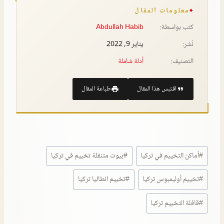
معلومات المقال
كتب بواسطة:
Abdullah Habib
نُشر:
يناير 9, 2022
التصنيف:
أدلة شاملة
اقتبس هذا المقال
طباعة المقال
#
أماكن التخييم في تركيا
#
بيوت متنقلة تخييم في تركيا
#
تخييم أوليمبوس تركيا
#
تخييم انطاليا تركيا
#
قافلة التخييم تركيا