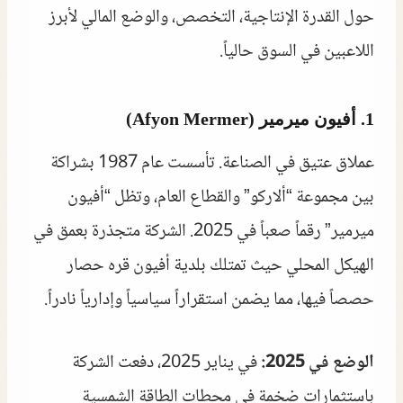
حول القدرة الإنتاجية، التخصص، والوضع المالي لأبرز
اللاعبين في السوق حالياً.
1. أفيون ميرمير (Afyon Mermer)
عملاق عتيق في الصناعة. تأسست عام 1987 بشراكة
بين مجموعة “ألاركو” والقطاع العام، وتظل “أفيون
ميرمير” رقماً صعباً في 2025. الشركة متجذرة بعمق في
الهيكل المحلي حيث تمتلك بلدية أفيون قره حصار
حصصاً فيها، مما يضمن استقراراً سياسياً وإدارياً نادراً.
الوضع في 2025:
في يناير 2025، دفعت الشركة
باستثمارات ضخمة في محطات الطاقة الشمسية