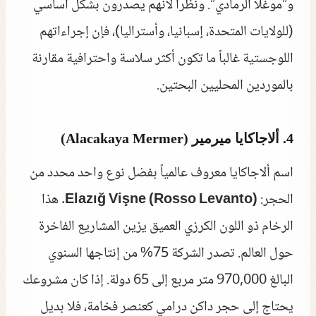
و”موغلا الرمادي”. ونظراً لأنهم يصدرون بشكل أساسي
(للولايات المتحدة، إسبانيا، وأستراليا)، فإن إجراءاتهم
اللوجستية غالباً ما تكون أكثر سلاسة واحترافية مقارنة
بالموردين المحليين البحتين.
4. ألاجاكايا ميرمير (Alacakaya Mermer)
اسم ألاجاكايا معروف عالمياً بفضل نوع واحد محدد من
الحجر:
Elazığ Vişne (Rosso Levanto)
. هذا
الرخام ذو اللون الكرزي العميق يزين المشاريع الفاخرة
حول العالم. تصدر الشركة 75% من إنتاجها السنوي
البالغ 970,000 متر مربع إلى 65 دولة. إذا كان مشروعك
يحتاج إلى حجر داكن درامي كعنصر فخامة، فلا بديل