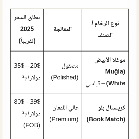
نطاق السعر
نوع الرخام /
المعالجة
2025
الصنف
(تقريباً)
موغلا الأبيض
مصقول
20$ – 35$
(Muğla
(Polished)
دولار/م²
White)
– قياسي
39$ – 80$
كريستال بلو
عالي اللمعان
دولار/م²
(Premium)
(Book Match)
(FOB)