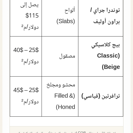
يصل إلى
توندرا جراي /
ألواح
115$
براون أوليف
(Slabs)
دولار/م²
بيج كلاسيكي
25$ – 40$
(Classic
مصقول
دولار/م²
Beige)
محشو ومجلخ
25$ – 45$
ترافرتين (قياسي)
(Filled &
دولار/م²
Honed)