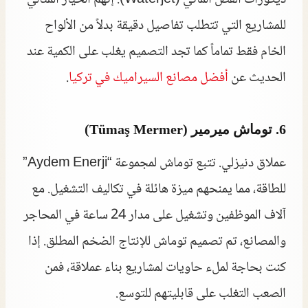
ديكورات القص المائي (Waterjet). إنهم الخيار المثالي
للمشاريع التي تتطلب تفاصيل دقيقة بدلاً من الألواح
الخام فقط تماماً كما تجد التصميم يغلب على الكمية عند
الحديث عن
أفضل مصانع السيراميك في تركيا
.
6. توماش ميرمير (Tümaş Mermer)
عملاق دنيزلي. تتبع توماش لمجموعة “Aydem Enerji”
للطاقة، مما يمنحهم ميزة هائلة في تكاليف التشغيل. مع
آلاف الموظفين وتشغيل على مدار 24 ساعة في المحاجر
والمصانع، تم تصميم توماش للإنتاج الضخم المطلق. إذا
كنت بحاجة لملء حاويات لمشاريع بناء عملاقة، فمن
الصعب التغلب على قابليتهم للتوسع.