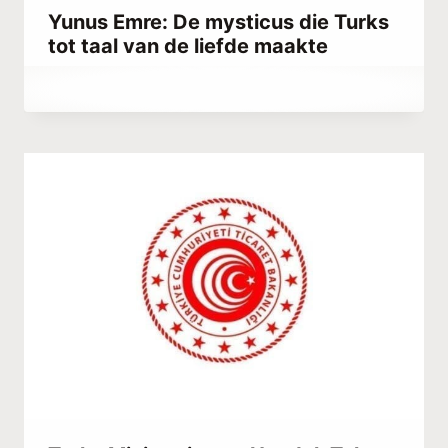
Yunus Emre: De mysticus die Turks
tot taal van de liefde maakte
Door
februari 12, 2021
Abdullah
Habib