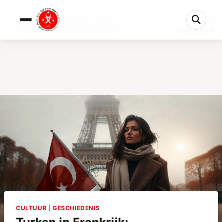
0%
Turken in Frankrijk: Geschiedenis, Cultuur en h...
5 min resterend
CULTUUR
|
GESCHIEDENIS