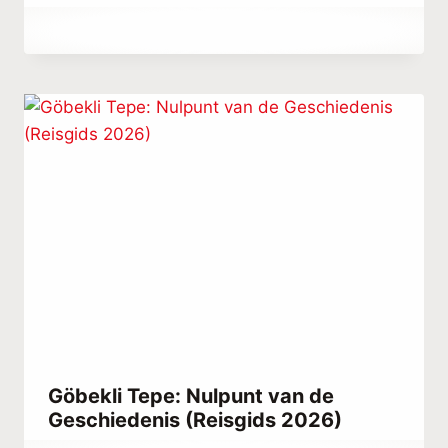
Door
april 8, 2023
Hatice
Kulali
Göbekli Tepe: Nulpunt van de
Geschiedenis (Reisgids 2026)