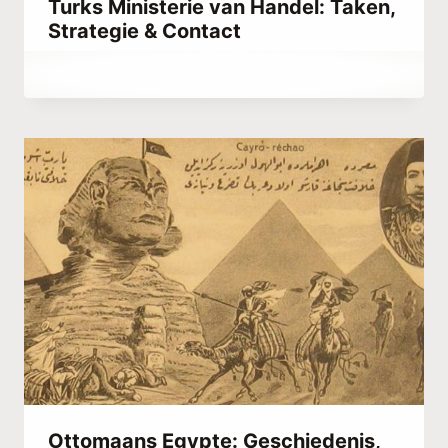
Turks Ministerie van Handel: Taken,
Strategie & Contact
Door
maart 24, 2023
Abdullah
Habib
Ottomaans Egypte: Geschiedenis,