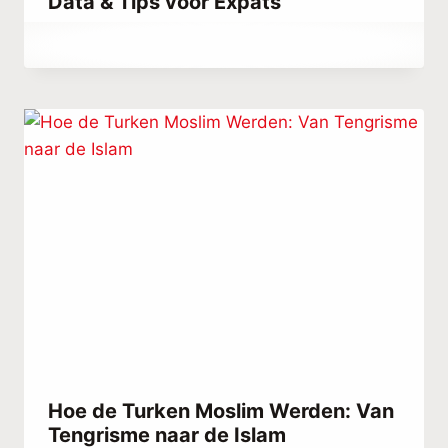
Data & Tips voor Expats
Door
februari 24, 2022
Abdullah
Habib
Hoe de Turken Moslim Werden: Van
Tengrisme naar de Islam