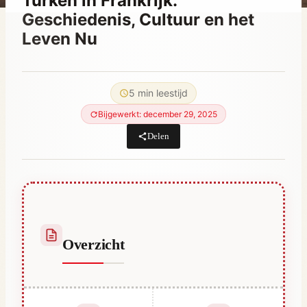
Turken in Frankrijk:
Geschiedenis, Cultuur en het
Leven Nu
Door
februari 24, 2023
Hatice
5 min leestijd
Kulali
Bijgewerkt: december 29, 2025
Delen
Overzicht