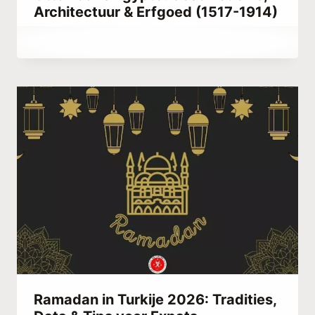
Architectuur & Erfgoed (1517-1914)
Door
maart 12, 2023
Hatice
Kulali
Ramadan in Turkije 2026: Tradities,