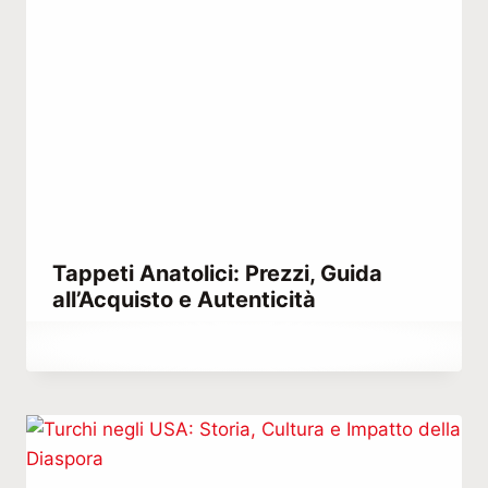
Tappeti Anatolici: Prezzi, Guida
all’Acquisto e Autenticità
Di
Ottobre 10, 2023
Hatice
Kulali