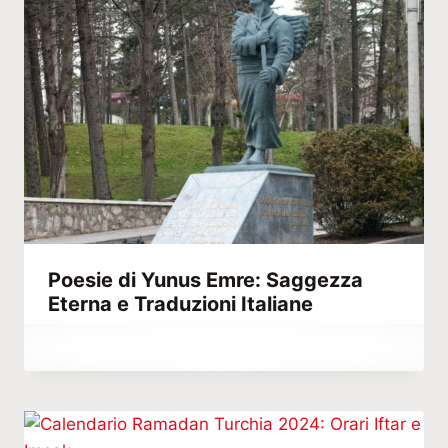
Poesie di Yunus Emre: Saggezza
Eterna e Traduzioni Italiane
Di
Marzo 7, 2021
Abdullah
Habib