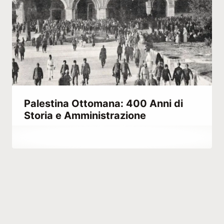
Palestina Ottomana: 400 Anni di
Storia e Amministrazione
Di
Maggio 31, 2021
Abdullah
Habib