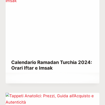
Calendario Ramadan Turchia 2024:
Orari Iftar e Imsak
Di
Marzo 2, 2024
Abdullah
Habib