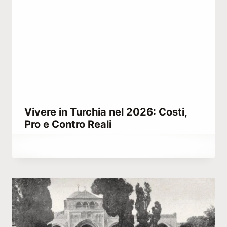
Vivere in Turchia nel 2026: Costi,
Pro e Contro Reali
Di
Novembre 24, 2022
Hatice
Kulali