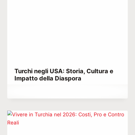
Turchi negli USA: Storia, Cultura e
Impatto della Diaspora
Di
Febbraio 23, 2023
Hatice
Kulali