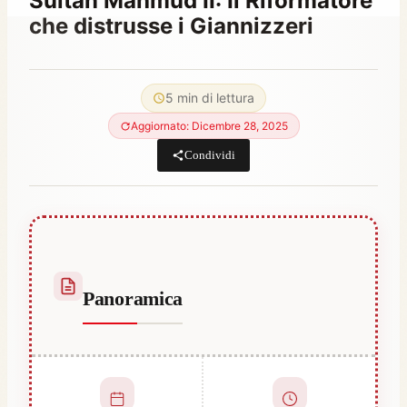
Sultan Mahmud II: Il Riformatore
che distrusse i Giannizzeri
Di
Giugno 21, 2021
Abdullah
5 min di lettura
Habib
Aggiornato: Dicembre 28, 2025
Condividi
Panoramica