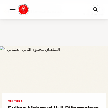
0%
Sultan Mahmud II: Il Riformatore che distrusse ...
5 min rimanenti
CULTURA