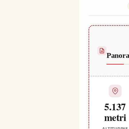
Kulali
Panor
5.137
metri
ALTITUDINE