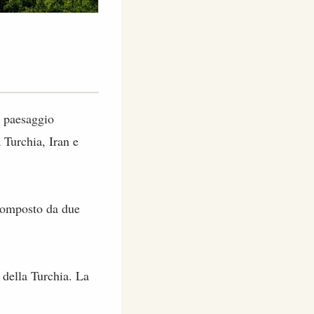
l paesaggio
 Turchia, Iran e
 composto da due
o della Turchia. La