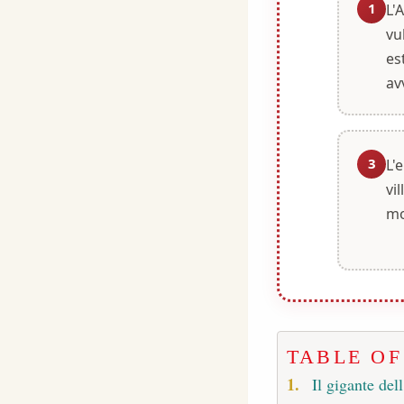
1
L'
vu
es
av
3
L'
vil
mo
TABLE O
Il gigante dell