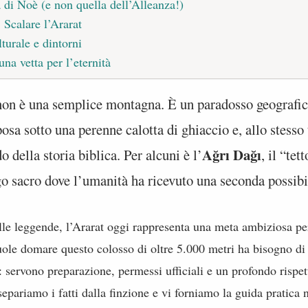
a di Noè (e non quella dell’Alleanza!)
 Scalare l’Ararat
lturale e dintorni
na vetta per l’eternità
non è una semplice montagna. È un paradosso geografic
osa sotto una perenne calotta di ghiaccio e, allo stesso
Ağrı Dağı
 della storia biblica. Per alcuni è l’
, il “tet
uogo sacro dove l’umanità ha ricevuto una seconda possibi
delle leggende, l’Ararat oggi rappresenta una meta ambiziosa per
uole domare questo colosso di oltre 5.000 metri ha bisogno di
 servono preparazione, permessi ufficiali e un profondo rispett
separiamo i fatti dalla finzione e vi forniamo la guida pratica 