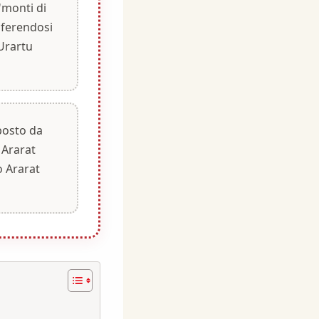
 'monti di
riferendosi
 Urartu
posto da
 Ararat
o Ararat