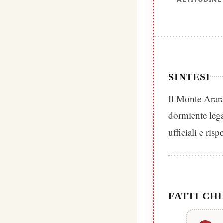
SINTESI
Il Monte Arara
dormiente lega
ufficiali e risp
FATTI CH