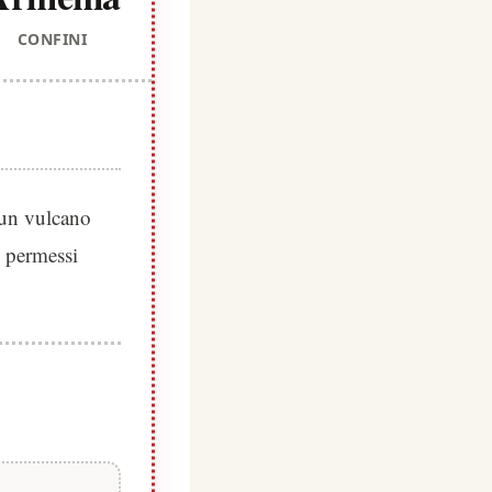
CONFINI
e un vulcano
, permessi