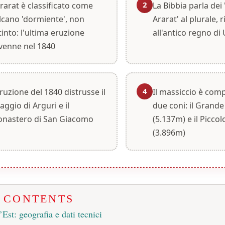
2
Ararat è classificato come
La Bibbia parla dei
lcano 'dormiente', non
Ararat' al plurale, 
tinto: l'ultima eruzione
all'antico regno di
venne nel 1840
4
eruzione del 1840 distrusse il
Il massiccio è com
laggio di Arguri e il
due coni: il Grande
nastero di San Giacomo
(5.137m) e il Piccol
(3.896m)
F CONTENTS
’Est: geografia e dati tecnici