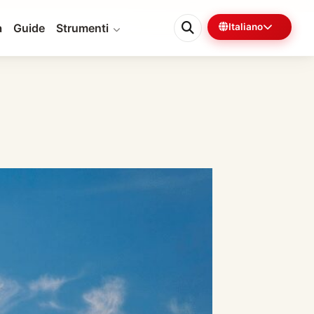
a
Guide
Strumenti
Italiano
0%
5 min rimanenti