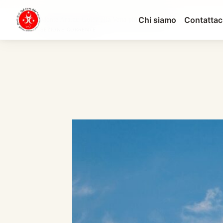
Chi siamo
Contattac
Monte Ararat: Guida alla Vetta più Alta della T...
SEZIONE CORRENTE: