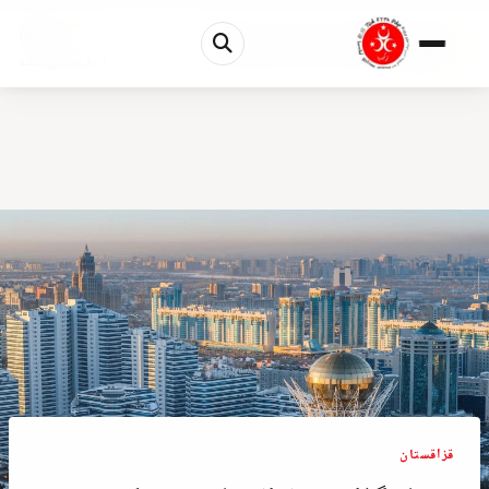
0%
سرمایهگذاری در قزاقستان ۲۰۲۶: کریدور میانی، AIF...
1 دقیقه باقی مانده
قزاقستان