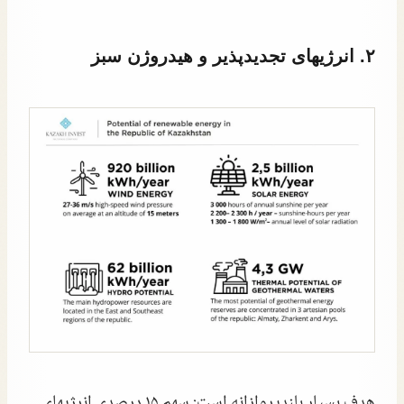
۲. انرژیهای تجدیدپذیر و هیدروژن سبز
هدف بسیار بلندپروازانه است: سهم ۱۵ درصدی انرژیهای