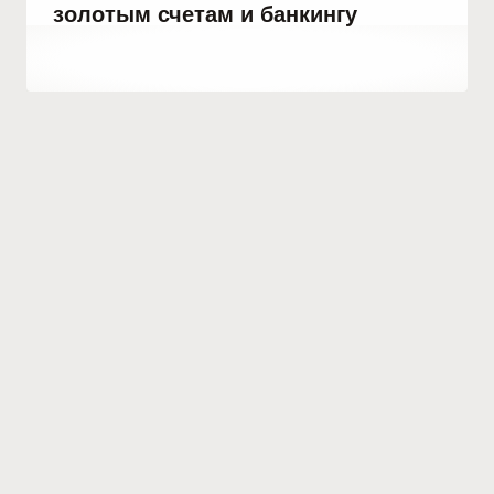
золотым счетам и банкингу
От
19 мая, 2021
Abdullah
Habib