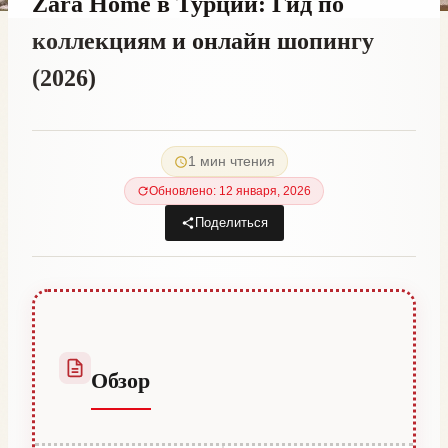
Zara Home в Турции: Гид по
коллекциям и онлайн шопингу
(2026)
От
17 июня, 2021
Abdullah
1 мин чтения
Habib
Обновлено: 12 января, 2026
Поделиться
Обзор