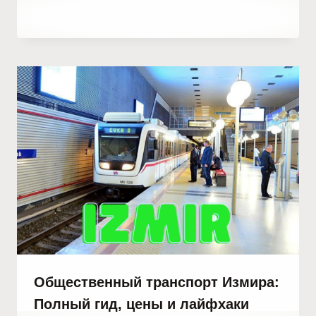
От
28 сентября, 2023
Hatice
Kulali
Общественный транспорт Измира:
Полный гид, цены и лайфхаки