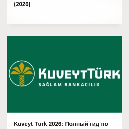
(2026)
От
3 марта, 2023
Hatice
Kulali
Kuveyt Türk 2026: Полный гид по