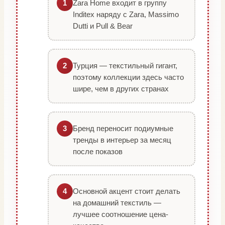
Zara Home входит в группу
1
Inditex наряду с Zara, Massimo
Dutti и Pull & Bear
Турция — текстильный гигант,
2
поэтому коллекции здесь часто
шире, чем в других странах
Бренд переносит подиумные
3
тренды в интерьер за месяц
после показов
Основной акцент стоит делать
4
на домашний текстиль —
лучшее соотношение цена-