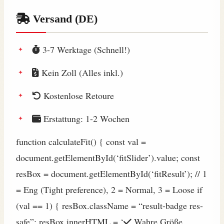
Versand (DE)
3-7 Werktage (Schnell!)
Kein Zoll (Alles inkl.)
Kostenlose Retoure
Erstattung: 1-2 Wochen
function calculateFit() { const val =
document.getElementById(‘fitSlider’).value; const
resBox = document.getElementById(‘fitResult’); // 1
= Eng (Tight preference), 2 = Normal, 3 = Loose if
(val == 1) { resBox.className = “result-badge res-
safe”; resBox.innerHTML = ‘
Wahre Größe