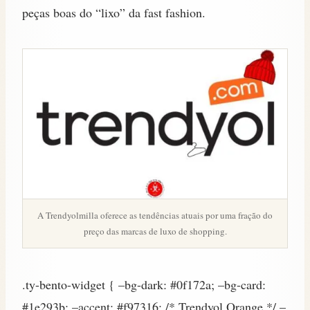
peças boas do “lixo” da fast fashion.
A Trendyolmilla oferece as tendências atuais por uma fração do
preço das marcas de luxo de shopping.
.ty-bento-widget { –bg-dark: #0f172a; –bg-card:
#1e293b; –accent: #f97316; /* Trendyol Orange */ –