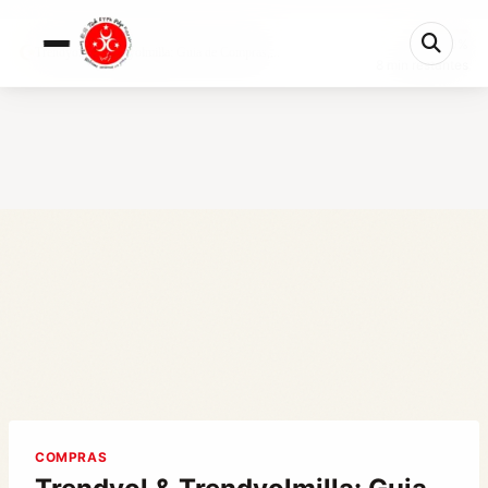
0%
Trendyol & Trendyolmilla: Guia de Compras,...
8 min restantes
COMPRAS