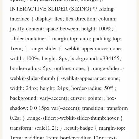
INTERACTIVE SLIDER (SIZING) */ .sizing-
interface { display: flex; flex-direction: column;
justify-content: space-between; height: 100%; }
.slider-container { margin-top: auto; padding-top:
1rem; } .range-slider { -webkit-appearance: none;
width: 100%; height: 8px; background: #334155;
border-radius: 5px; outline: none; } .range-slider::-
webkit-slider-thumb { -webkit-appearance: none;
width: 24px; height: 24px; border-radius: 50%;
background: var(–accent); cursor: pointer; box-
shadow: 0 0 15px var(–accent); transition: transform
0.2s; } .range-slider::-webkit-slider-thumb:hover {
transform: scale(1.2); } .result-badge { margin-top:
1rem; padding: 1rem; border-radius: 12px; text-