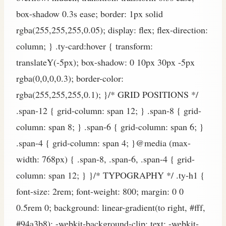
box-shadow 0.3s ease; border: 1px solid
rgba(255,255,255,0.05); display: flex; flex-direction:
column; } .ty-card:hover { transform:
translateY(-5px); box-shadow: 0 10px 30px -5px
rgba(0,0,0,0.3); border-color:
rgba(255,255,255,0.1); }/* GRID POSITIONS */
.span-12 { grid-column: span 12; } .span-8 { grid-
column: span 8; } .span-6 { grid-column: span 6; }
.span-4 { grid-column: span 4; }@media (max-
width: 768px) { .span-8, .span-6, .span-4 { grid-
column: span 12; } }/* TYPOGRAPHY */ .ty-h1 {
font-size: 2rem; font-weight: 800; margin: 0 0
0.5rem 0; background: linear-gradient(to right, #fff,
#94a3b8); -webkit-background-clip: text; -webkit-