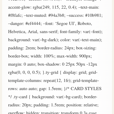
accent-glow: rgba(249, 115, 22, 0.4); –text-main:
#f8fafc; –text-muted: #94a3b8; –success: #10b981;
–danger: #ef4444; –font: ‘Segoe UI’, Roboto,
Helvetica, Arial, sans-serif; font-family: var(–font);
background: var(–bg-dark); color: var(–text-main);
padding: 2rem; border-radius: 24px; box-sizing:
border-box; width: 100%; max-width: 900px;
margin: 0 auto; box-shadow: 0 25px 50px -12px
rgba(0, 0, 0, 0.5); }.ty-grid { display: grid; grid-
template-columns: repeat(12, 1fr); grid-template-
rows: auto auto; gap: 1.5rem; }/* CARD STYLES
*/ .ty-card { background: var(–bg-card); border-
radius: 20px; padding: 1.5rem; position: relative;
overflow: hidden; transition: transform 0.3s ease,