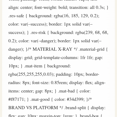
align: center; font-weight: bold; transition: all 0.3s; }
.res-safe { background: rgba(16, 185, 129, 0.2);
color: var(–success); border: 1px solid var(–
success); } .res-risk { background: rgba(239, 68, 68,
0.2); color: var(–danger); border: 1px solid var(–
danger); }/* MATERIAL X-RAY */ .material-grid {
display: grid; grid-template-columns: 1fr 1fr; gap:
10px; } .mat-item { background:
rgba(255,255,255,0.03); padding: 10px; border-
radius: 8px; font-size: 0.85rem; display: flex; align-
items: center; gap: 8px; } .mat-bad { color:
#f87171; } .mat-good { color: #34d399; }/*
BRAND VS PLATFORM */ .brand-split { display:
flex; gap: 10px; margin-top: 1rem; } .brand-box {