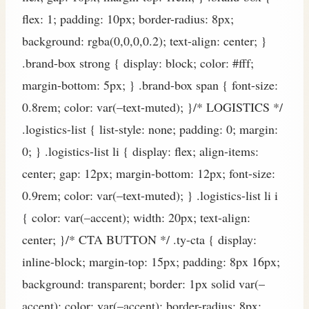
flex: 1; padding: 10px; border-radius: 8px;
background: rgba(0,0,0,0.2); text-align: center; }
.brand-box strong { display: block; color: #fff;
margin-bottom: 5px; } .brand-box span { font-size:
0.8rem; color: var(–text-muted); }/* LOGISTICS */
.logistics-list { list-style: none; padding: 0; margin:
0; } .logistics-list li { display: flex; align-items:
center; gap: 12px; margin-bottom: 12px; font-size:
0.9rem; color: var(–text-muted); } .logistics-list li i
{ color: var(–accent); width: 20px; text-align:
center; }/* CTA BUTTON */ .ty-cta { display:
inline-block; margin-top: 15px; padding: 8px 16px;
background: transparent; border: 1px solid var(–
accent); color: var(–accent); border-radius: 8px;