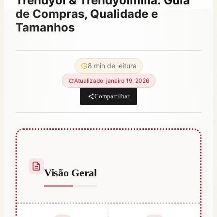
Trendyol & Trendyolmilla: Guia
de Compras, Qualidade e
Tamanhos
Por
julho 8, 2022
Abdullah
8 min de leitura
Habib
Atualizado: janeiro 19, 2026
Compartilhar
Visão Geral