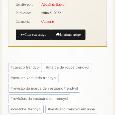
Escrito por:
Abdullah Habib
Publicado:
julho 8, 2022
Categoria:
Compras
Citar este artigo
Imprimir artigo
#
casaco trendyol
#
marca de roupa trendyol
#
peru de vestuário trendyol
#
revisão da marca de vestuário trendyol
#
revisões de vestuário do trendyol
#
vestidos trendyol
#
vestuário trendyol em linha