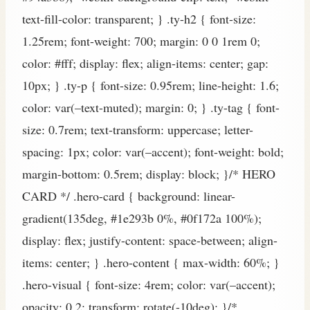
text-fill-color: transparent; } .ty-h2 { font-size:
1.25rem; font-weight: 700; margin: 0 0 1rem 0;
color: #fff; display: flex; align-items: center; gap:
10px; } .ty-p { font-size: 0.95rem; line-height: 1.6;
color: var(–text-muted); margin: 0; } .ty-tag { font-
size: 0.7rem; text-transform: uppercase; letter-
spacing: 1px; color: var(–accent); font-weight: bold;
margin-bottom: 0.5rem; display: block; }/* HERO
CARD */ .hero-card { background: linear-
gradient(135deg, #1e293b 0%, #0f172a 100%);
display: flex; justify-content: space-between; align-
items: center; } .hero-content { max-width: 60%; }
.hero-visual { font-size: 4rem; color: var(–accent);
opacity: 0.2; transform: rotate(-10deg); }/*