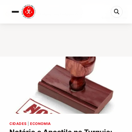
0%
Notário e Apostila na Turquia: Guia Completo 2026
6 min restantes
CIDADES
|
ECONOMIA