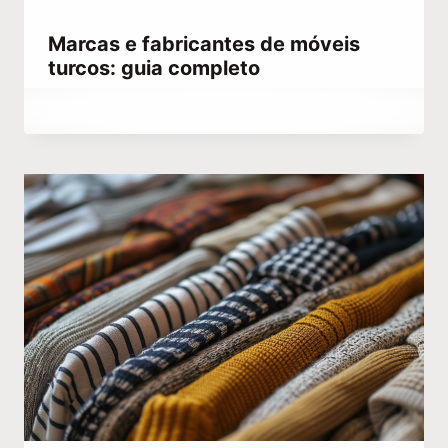
Marcas e fabricantes de móveis
turcos: guia completo
Por
outubro 3, 2023
Hatice
Kulali