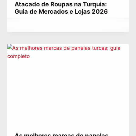
Atacado de Roupas na Turquia:
Guia de Mercados e Lojas 2026
Por
julho 19, 2021
Abdullah
Habib
As melhores marcas de panelas