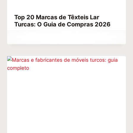
Top 20 Marcas de Têxteis Lar
Turcas: O Guia de Compras 2026
Por
dezembro 25, 2025
Abdullah
Habib