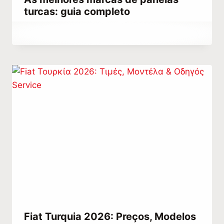
turcas: guia completo
Por
setembro 29, 2023
Hatice
Kulali
Fiat Turquia 2026: Preços, Modelos