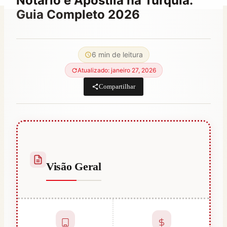
Notário e Apostila na Turquia:
Guia Completo 2026
Por
janeiro 9, 2023
Hatice
6 min de leitura
Kulali
Atualizado: janeiro 27, 2026
Compartilhar
Visão Geral