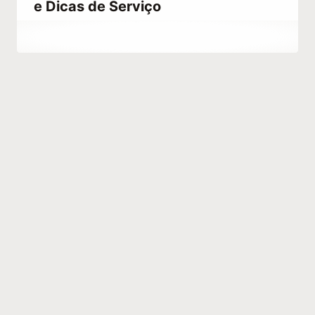
e Dicas de Serviço
Por
junho 5, 2021
Abdullah
Habib