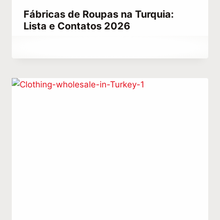
Fábricas de Roupas na Turquia:
Lista e Contatos 2026
Por
junho 25, 2023
Hatice
Kulali