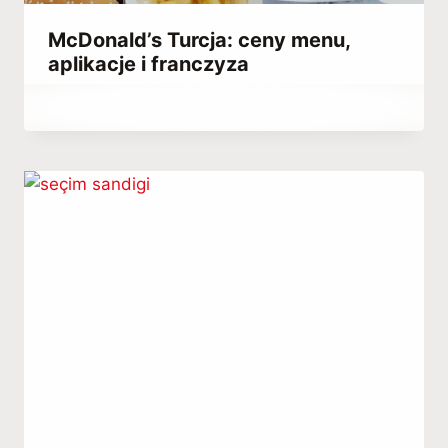
McDonald’s Turcja: ceny menu,
aplikacje i franczyza
Przez
March 23, 2023
Abdullah
Habib