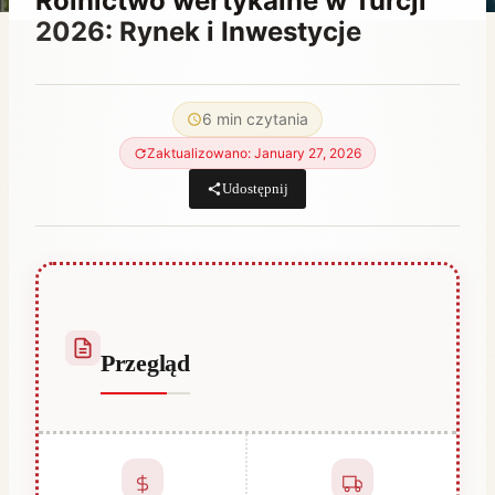
Rolnictwo wertykalne w Turcji
2026: Rynek i Inwestycje
Przez
April 20, 2023
Hatice
6 min czytania
Kulali
Zaktualizowano: January 27, 2026
Udostępnij
Przegląd