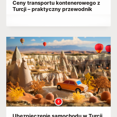
Ceny transportu kontenerowego z
Turcji – praktyczny przewodnik
Przez
April 5, 2023
Hatice
Kulali
Ubezpieczenie samochodu w Turcji