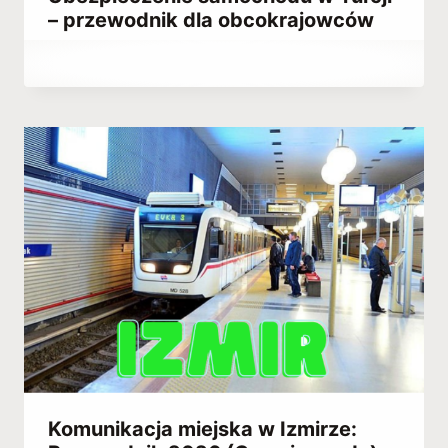
– przewodnik dla obcokrajowców
Przez
September 23, 2023
Hatice
Kulali
Komunikacja miejska w Izmirze: