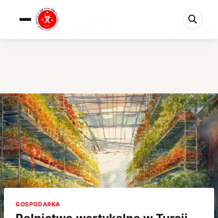
0%
Rolnictwo wertykalne w Turcji 2026: Rynek i Inw...
6 min pozostało
GOSPODARKA