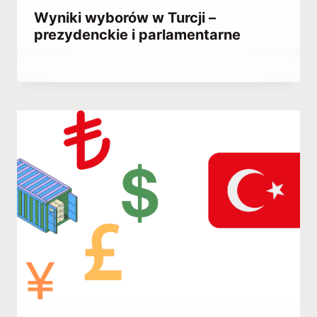
Wyniki wyborów w Turcji –
prezydenckie i parlamentarne
Przez
May 13, 2023
Abdullah
Habib