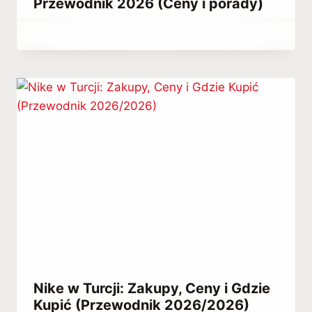
Przewodnik 2026 (Ceny i porady)
Przez
March 3, 2023
Hatice
Kulali
Nike w Turcji: Zakupy, Ceny i Gdzie
Kupić (Przewodnik 2026/2026)