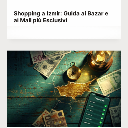
Shopping a Izmir: Guida ai Bazar e
ai Mall più Esclusivi
Di
Marzo 28, 2023
Hatice
Kulali