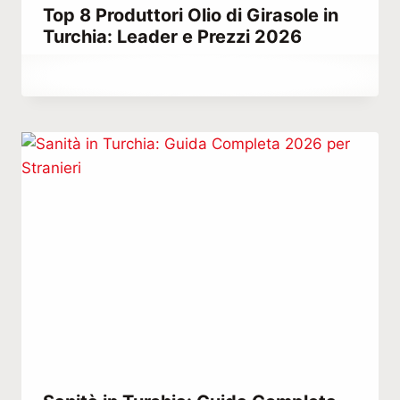
Top 8 Produttori Olio di Girasole in
Turchia: Leader e Prezzi 2026
Di
Luglio 10, 2023
Hatice
Kulali