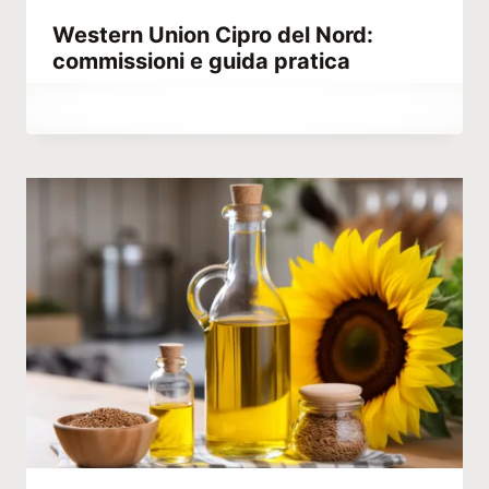
Western Union Cipro del Nord:
commissioni e guida pratica
Di
Dicembre 21, 2025
Abdullah
Habib