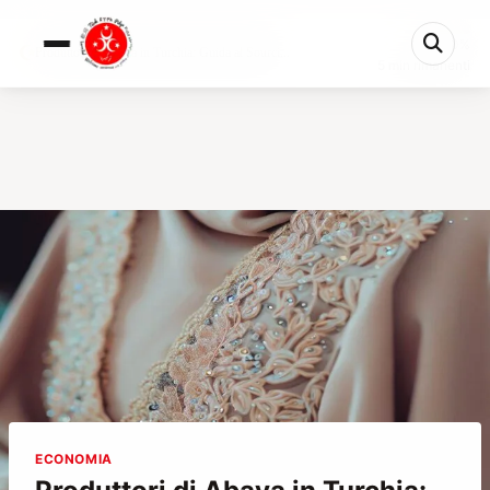
0%
Produttori di Abaya in Turchia: Guida al Sourci...
5 min rimanenti
ECONOMIA