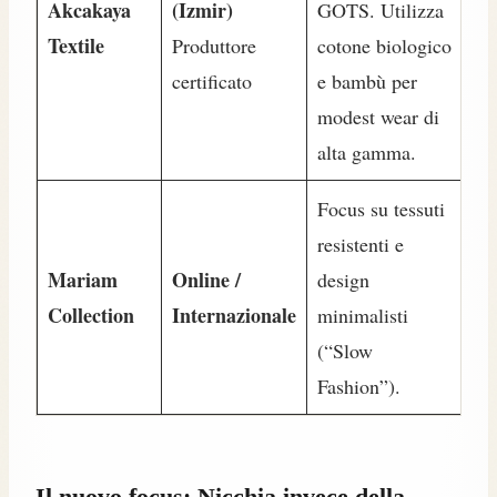
Akcakaya
(Izmir)
GOTS. Utilizza
Textile
Produttore
cotone biologico
certificato
e bambù per
modest wear di
alta gamma.
Focus su tessuti
resistenti e
Mariam
Online /
design
Collection
Internazionale
minimalisti
(“Slow
Fashion”).
Il nuovo focus: Nicchia invece della