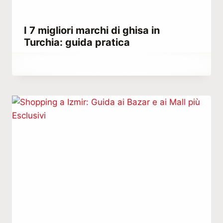
I 7 migliori marchi di ghisa in
Turchia: guida pratica
Di
Settembre 28, 2023
Hatice
Kulali