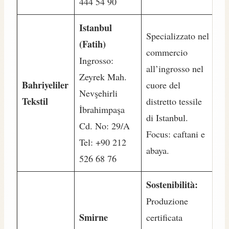
444 54 90
Istanbul
Specializzato nel
(Fatih)
commercio
Ingrosso:
all’ingrosso nel
Zeyrek Mah.
Bahriyeliler
cuore del
Nevşehirli
Tekstil
distretto tessile
İbrahimpaşa
di Istanbul.
Cd. No: 29/A
Focus: caftani e
Tel: +90 212
abaya.
526 68 76
Sostenibilità:
Produzione
Smirne
certificata