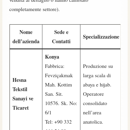
completamente settore).
Nome
Sede e
Specializzazione
dell’azienda
Contatti
Konya
Fabbrica:
Produzione su
Fevziçakmak
larga scala di
Hesna
Mah. Kottim
abaya e hijab.
Tekstil
San. Sit.
Operatore
Sanayi ve
10576. Sk. No:
consolidato
Ticaret
6/1
nell’area
Tel: +90 332
anatolica.