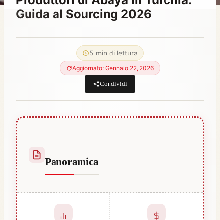
Produttori di Abaya in Turchia:
Guida al Sourcing 2026
Di
Aprile 15, 2023
Hatice
5 min di lettura
Kulali
Aggiornato: Gennaio 22, 2026
Condividi
Panoramica