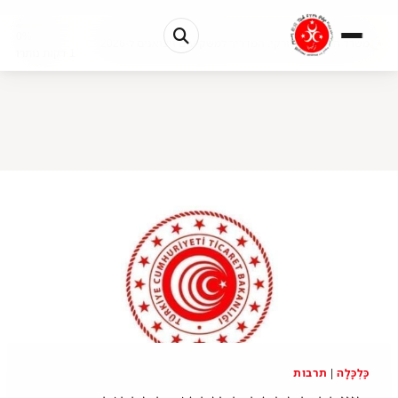
0%
משרד המסחר הטורקי: המדריך למשקיעים ויצואנים ל-2026
1 דקות נותרו
כַּלְכָּלָה
|
תרבות