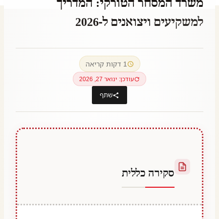
משרד המסחר הטורקי: המדריך
למשקיעים ויצואנים ל-2026
By
יולי 6, 2021
Abdullah
1 דקות קריאה
Habib
עודכן: ינואר 27, 2026
שתף
סקירה כללית