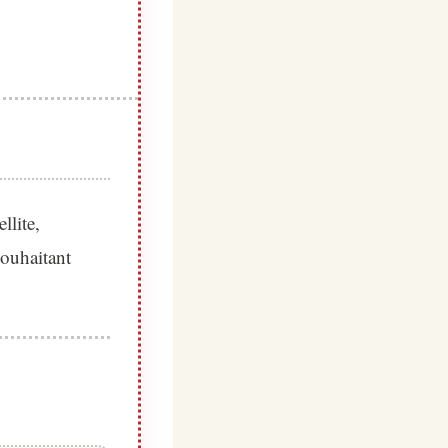
llite,
souhaitant