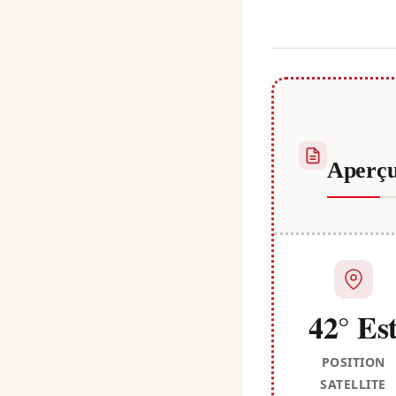
Kulali
Aperç
42° Es
POSITION
SATELLITE