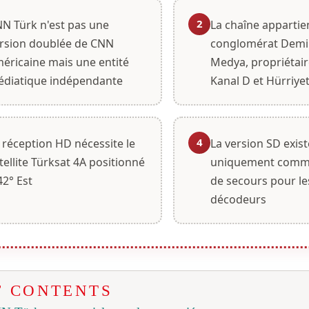
2
N Türk n'est pas une
La chaîne appartie
rsion doublée de CNN
conglomérat Demi
éricaine mais une entité
Medya, propriétair
diatique indépendante
Kanal D et Hürriye
4
 réception HD nécessite le
La version SD exist
tellite Türksat 4A positionné
uniquement comme
42° Est
de secours pour le
décodeurs
F CONTENTS