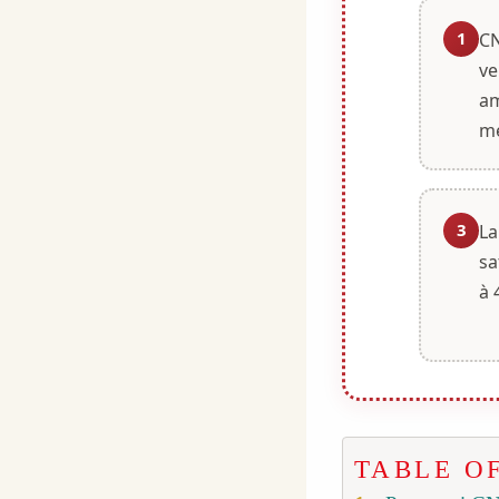
1
CN
ve
am
mé
3
La
sa
à 
TABLE O