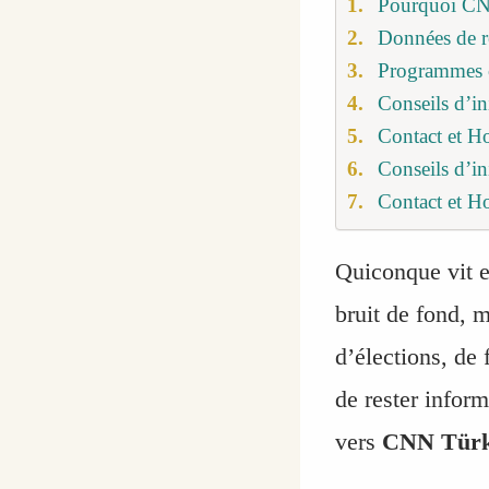
Pourquoi CNN 
Données de r
Programmes c
Conseils d’ini
Contact et H
Conseils d’ini
Contact et H
Quiconque vit e
bruit de fond, m
d’élections, de
de rester infor
vers
CNN Tür