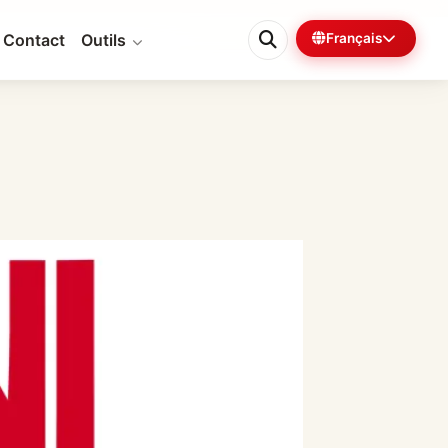
Contact
Outils
Français
0%
6 min restantes