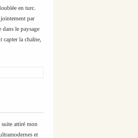
doublée en turc.
njointement par
ue dans le paysage
 capter la chaîne,
 suite attiré mon
ultramodernes et