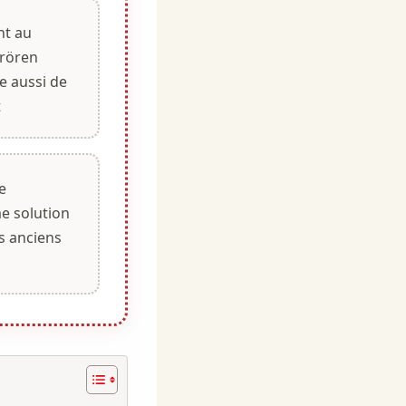
nt au
rören
e aussi de
t
e
 solution
s anciens