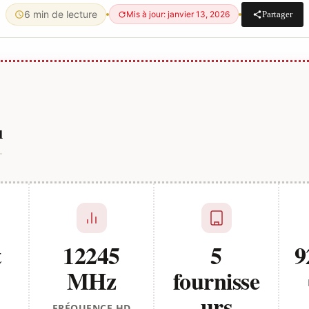
6 min de lecture
Partager
Mis à jour: janvier 13, 2026
u
t
12245
5
9
MHz
fournisse
urs
FRÉQUENCE HD