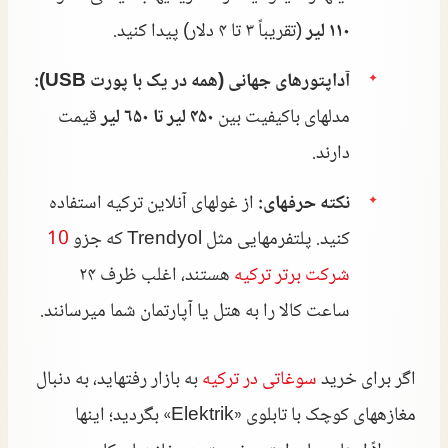
۱۱۰ لیر
(تقریباً ۳ تا ۴ دلار) پیدا کنید.
آداپتورهای جهانی (همه در یک با پورت USB):
مدلهای باکیفیت بین
۴۵۰ لیر تا ۶۵۰ لیر
قیمت
دارند.
نکته حرفهای:
از غولهای آنلاین ترکیه استفاده
کنید. پلتفرمهایی مثل Trendyol که جزو
10
شرکت برتر ترکیه
هستند، اغلب ظرف ۲۴
ساعت کالا را به هتل یا آپارتمان شما میرسانند.
اگر برای خرید
سوغاتی در ترکیه
به بازار رفتهاید، به دنبال
مغازههای کوچک با تابلوی «Elektrik» بگردید؛ اینها