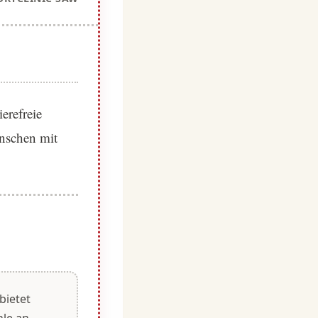
erefreie
enschen mit
bietet
hle an