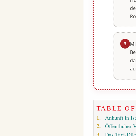
de
Ro
3
Mi
Be
da
au
TABLE O
Ankunft in Is
Öffentlicher V
Das Taxi-Dil