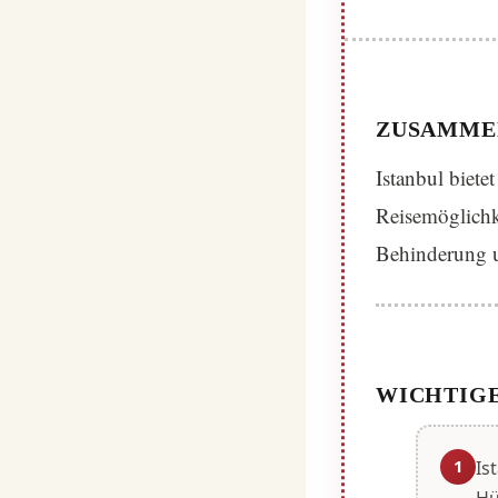
ZUSAMME
Istanbul biete
Reisemöglichk
Behinderung u
WICHTIGE
1
Is
Hü