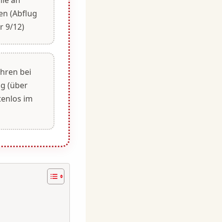
en (Abflug
r 9/12)
hren bei
g (über
tenlos im