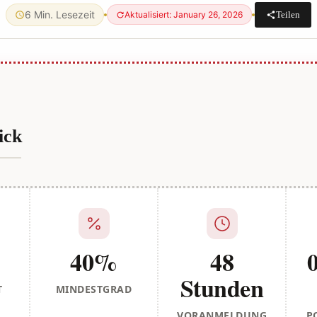
6 Min. Lesezeit
Teilen
Aktualisiert: January 26, 2026
ick
40%
48
Stunden
T
MINDESTGRAD
VORANMELDUNG
P