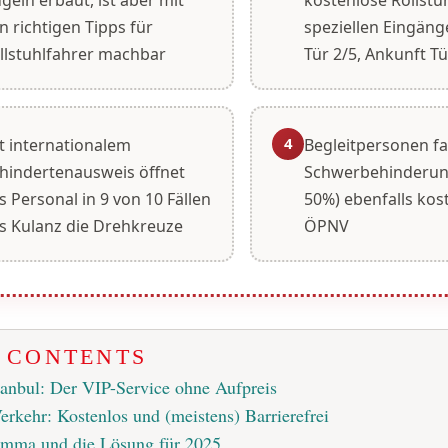
n richtigen Tipps für
speziellen Eingäng
llstuhlfahrer machbar
Tür 2/5, Ankunft Tü
4
t internationalem
Begleitpersonen fa
hindertenausweis öffnet
Schwerbehinderun
s Personal in 9 von 10 Fällen
50%) ebenfalls kos
s Kulanz die Drehkreuze
ÖPNV
F CONTENTS
tanbul: Der VIP-Service ohne Aufpreis
erkehr: Kostenlos und (meistens) Barrierefrei
emma und die Lösung für 2025