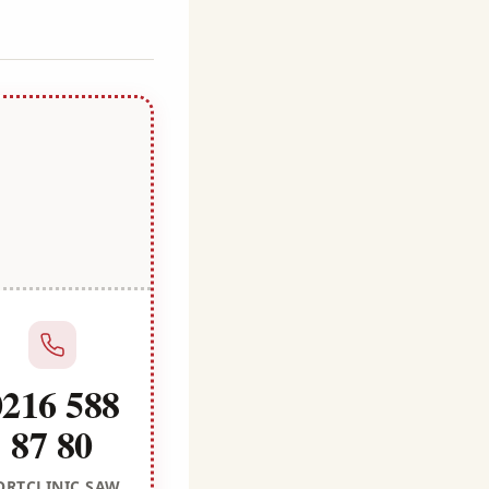
0216 588
87 80
ORTCLINIC SAW