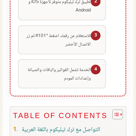
2
تطبيق ترك تيليكوم متوفر لأجهزة iOS و
Android
3
للاستعلام عن رقمك اضغط *101# ثم زر
الاتصال الأخضر
4
الخدمة تشمل الفواتير والباقات والصيانة
وإعدادات المودم
TABLE OF CONTENTS
التواصل مع ترك تيليكوم باللغة العربية