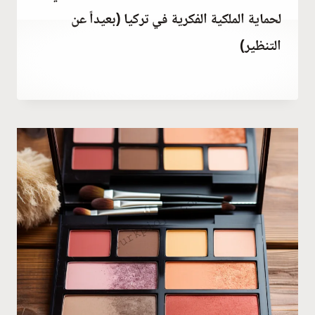
لحماية الملكية الفكرية في تركيا (بعيداً عن
التنظير)
فبراير 22, 2023
بواسطة
Hatice
Kulali