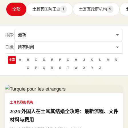
全部
土耳其国防工业
土耳其政府机构
1
5
排序:
日期:
全部
A
B
C
D
E
F
G
H
J
K
L
M
N
O
P
Q
R
S
T
W
X
Y
Z
土耳其政府机构
2026 外国人在土耳其结婚全攻略：最新流程、文件
材料与费用