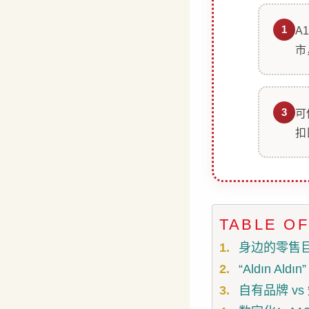
1
A
市
3
可
扣
TABLE O
身边的零售
“Aldın A
自有品牌 v