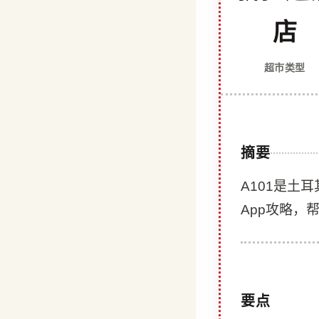
店
超市类型
摘要
A101是土
App攻略，
要点