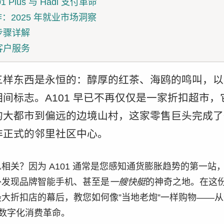
 Plus 与 Hadi 支付革命
工作：2025 年就业市场洞察
步骤详解
客户服务
三样东西是永恒的：醇厚的红茶、海鸥的鸣叫，以
间标志。A101 早已不再仅仅是一家折扣超市
的大都市到偏远的边境山村，这家零售巨头完成了
非正式的邻里社区中心。
相关？因为 A101 通常是您感知通货膨胀趋势的第一站
外发现品牌智能手机、甚至是
一艘快艇
的神奇之地。在这
大折扣店的幕后，教您如何像”当地老炮”一样购物——
 拥抱数字化消费革命。