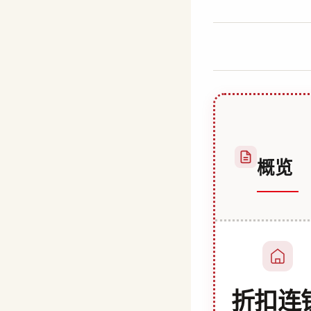
作
6 7 月, 2023
者
Hatice
Kulali
概览
折扣连