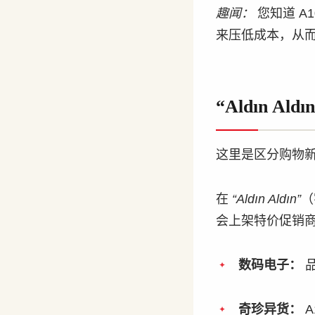
趣闻：
您知道 A
来压低成本，从
“Aldın 
这里是区分购物
在
“Aldın Aldın”
（
会上架特价促销
数码电子：
品
奇珍异货：
A