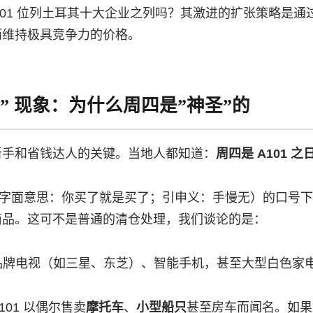
101 位列土耳其十大企业之列吗？其激进的扩张策略是
而维持极具竞争力的价格。
Aldın” 现象：为什么周四是”神圣”的
新手和省钱达人的关键。当地人都知道：
周四是 A101 之
字面意思：你买了就是买了；引申义：手慢无）的口号下，
商品。这可不是普通的清仓处理，我们谈论的是：
牌电视（如三星、东芝）、智能手机，甚至大型白色家
101 以偶尔售卖
摩托车
、
小型船只
甚至房车而闻名。如果