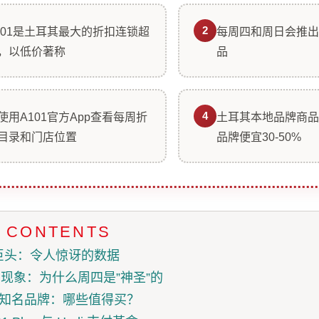
2
101是土耳其最大的折扣连锁超
每周四和周日会推出
，以低价著称
品
4
使用A101官方App查看每周折
土耳其本地品牌商品
目录和门店位置
品牌便宜30-50%
F CONTENTS
巨头：令人惊讶的数据
ldın” 现象：为什么周四是”神圣”的
s 知名品牌：哪些值得买？