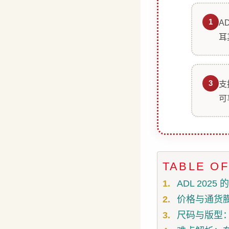
1
A
耳
3
支
可
TABLE O
ADL 202
价格与通货膨
尺码与版型