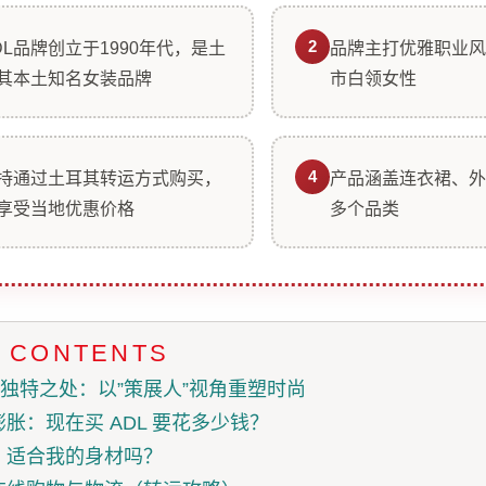
2
DL品牌创立于1990年代，是土
品牌主打优雅职业风
其本土知名女装品牌
市白领女性
4
持通过土耳其转运方式购买，
产品涵盖连衣裙、外
享受当地优惠价格
多个品类
F CONTENTS
5 的独特之处：以”策展人”视角重塑时尚
胀：现在买 ADL 要花多少钱？
：适合我的身材吗？