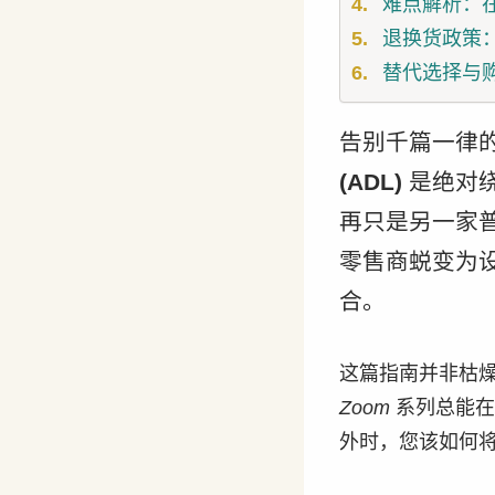
难点解析：
退换货政策
替代选择与
告别千篇一律
(ADL)
是绝对绕
再只是另一家
零售商蜕变为
合。
这篇指南并非枯燥
Zoom
系列总能在
外时，您该如何