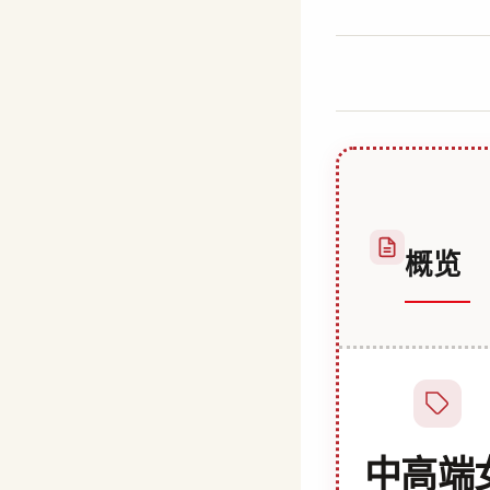
作
25 12 月, 2025
者
Hatice
Kulali
概览
中高端