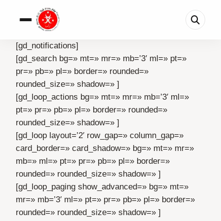
[gd_notifications]
[gd_search bg=» mt=» mr=» mb=’3′ ml=» pt=»
pr=» pb=» pl=» border=» rounded=»
rounded_size=» shadow=» ]
[gd_loop_actions bg=» mt=» mr=» mb=’3′ ml=»
pt=» pr=» pb=» pl=» border=» rounded=»
rounded_size=» shadow=» ]
[gd_loop layout=’2′ row_gap=» column_gap=»
card_border=» card_shadow=» bg=» mt=» mr=»
mb=» ml=» pt=» pr=» pb=» pl=» border=»
rounded=» rounded_size=» shadow=» ]
[gd_loop_paging show_advanced=» bg=» mt=»
mr=» mb=’3′ ml=» pt=» pr=» pb=» pl=» border=»
rounded=» rounded_size=» shadow=» ]