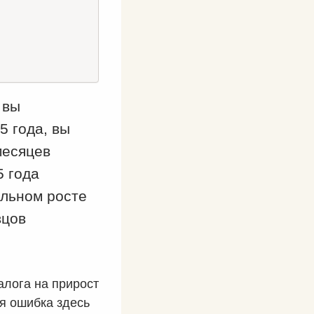
 вы
5 года, вы
месяцев
5 года
льном росте
вцов
алога на прирост
я ошибка здесь