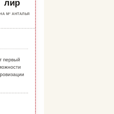
лир
НА М² АНТАЛЬЯ
т первый
зможности
фровизации