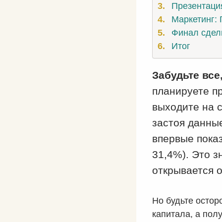
Презентация
Маркетинг: 
Финал сделк
Итог
Забудьте все
планируете пр
выходите на 
застоя данны
впервые пок
31,4%). Это з
открывается 
Но будьте остор
капитала, а пол