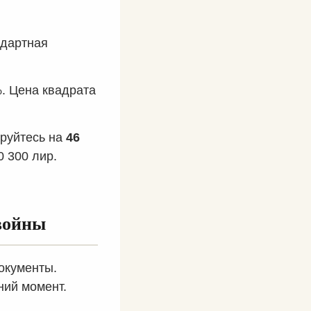
ндартная
. Цена квадрата
руйтесь на
46
0 300 лир.
войны
окументы.
ний момент.