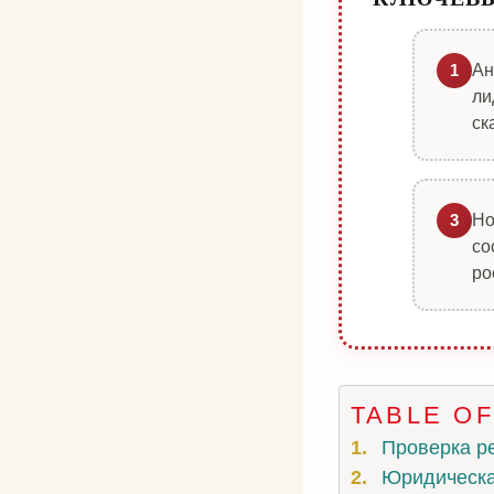
Ан
1
ли
ск
Но
3
со
ро
TABLE O
Проверка р
Юридическа