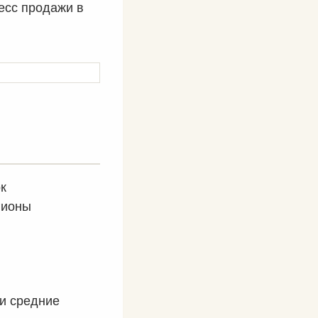
цесс продажи в
к
гионы
ти средние