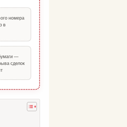
вого номера
о в
бумаги —
рыва сделок
нт