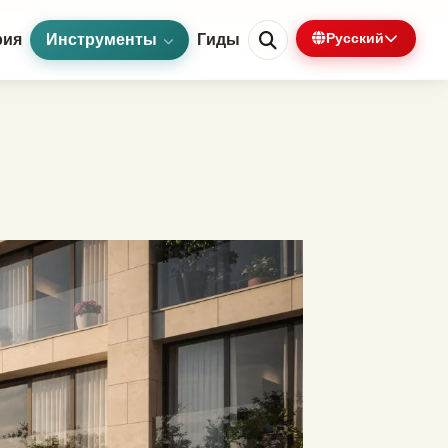
рия
Инструменты
Гиды
Русский
0%
1 мин осталось