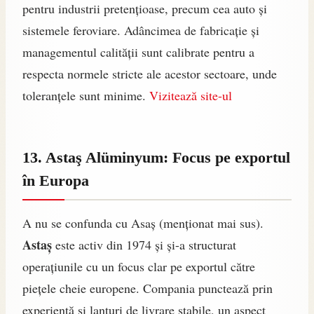
pentru industrii pretențioase, precum cea auto și
sistemele feroviare. Adâncimea de fabricație și
managementul calității sunt calibrate pentru a
respecta normele stricte ale acestor sectoare, unde
toleranțele sunt minime.
Vizitează site-ul
13. Astaş Alüminyum: Focus pe exportul
în Europa
A nu se confunda cu Asaş (menționat mai sus).
Astaş
este activ din 1974 și și-a structurat
operațiunile cu un focus clar pe exportul către
piețele cheie europene. Compania punctează prin
experiență și lanțuri de livrare stabile, un aspect