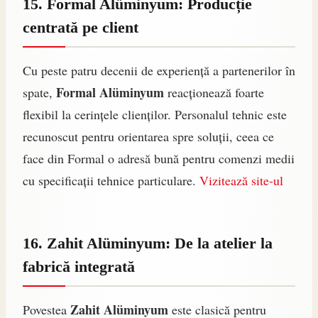
15. Formal Alüminyum: Producție
centrată pe client
Cu peste patru decenii de experiență a partenerilor în
Formal Alüminyum
spate,
reacționează foarte
flexibil la cerințele clienților. Personalul tehnic este
recunoscut pentru orientarea spre soluții, ceea ce
face din Formal o adresă bună pentru comenzi medii
cu specificații tehnice particulare.
Vizitează site-ul
16. Zahit Alüminyum: De la atelier la
fabrică integrată
Zahit Alüminyum
Povestea
este clasică pentru