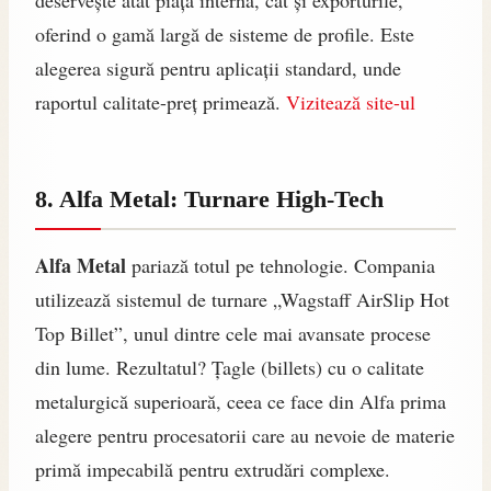
deservește atât piața internă, cât și exporturile,
oferind o gamă largă de sisteme de profile. Este
alegerea sigură pentru aplicații standard, unde
raportul calitate-preț primează.
Vizitează site-ul
8. Alfa Metal: Turnare High-Tech
Alfa Metal
pariază totul pe tehnologie. Compania
utilizează sistemul de turnare „Wagstaff AirSlip Hot
Top Billet”, unul dintre cele mai avansate procese
din lume. Rezultatul? Țagle (billets) cu o calitate
metalurgică superioară, ceea ce face din Alfa prima
alegere pentru procesatorii care au nevoie de materie
primă impecabilă pentru extrudări complexe.