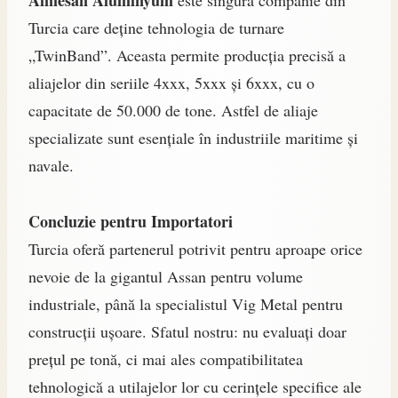
Almesan Alüminyum
este singura companie din
Turcia care deține tehnologia de turnare
„TwinBand”. Aceasta permite producția precisă a
aliajelor din seriile 4xxx, 5xxx și 6xxx, cu o
capacitate de 50.000 de tone. Astfel de aliaje
specializate sunt esențiale în industriile maritime și
navale.
Concluzie pentru Importatori
Turcia oferă partenerul potrivit pentru aproape orice
nevoie de la gigantul Assan pentru volume
industriale, până la specialistul Vig Metal pentru
construcții ușoare. Sfatul nostru: nu evaluați doar
prețul pe tonă, ci mai ales compatibilitatea
tehnologică a utilajelor lor cu cerințele specifice ale