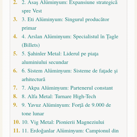
2. Asaş Alüminyum: Expansiune strategică
spre Vest
3. Eti Alüminyum: Singurul producător
primar
4. Arslan Alüminyum: Specialistul în Țagle
(Billets)
5. Şahinler Metal: Liderul pe piața
aluminiului secundar
6. Sistem Alüminyum: Sisteme de fațade și
arhitectură
7. Akpa Alüminyum: Partenerul constant
8. Alfa Metal: Turnare High-Tech
9. Yavuz Alüminyum: Forță de 9.000 de
tone lunar
10. Vig Metal: Pionierii Magneziului
11. Erdoğanlar Alüminyum: Campionul din