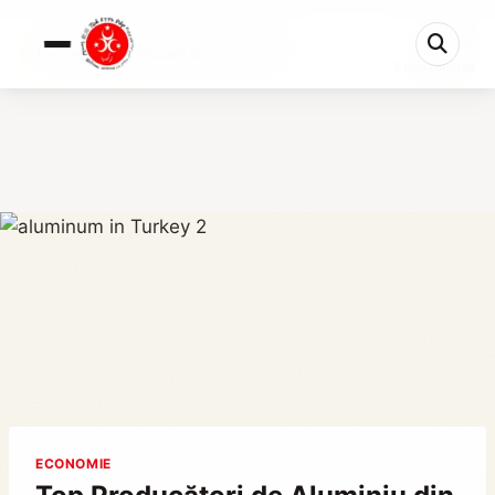
0%
Top Producători de Aluminiu din Turcia: Ghidul ...
8 min rămase
ECONOMIE