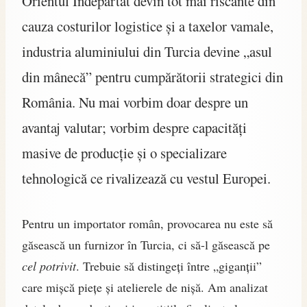
Orientul Îndepărtat devin tot mai riscante din
cauza costurilor logistice și a taxelor vamale,
industria aluminiului din Turcia devine „asul
din mânecă” pentru cumpărătorii strategici din
România. Nu mai vorbim doar despre un
avantaj valutar; vorbim despre capacități
masive de producție și o specializare
tehnologică ce rivalizează cu vestul Europei.
Pentru un importator român, provocarea nu este să
găsească un furnizor în Turcia, ci să-l găsească pe
cel potrivit
. Trebuie să distingeți între „giganții”
care mișcă piețe și atelierele de nișă. Am analizat