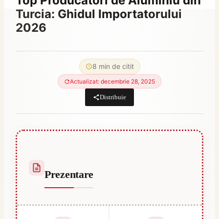
Top Producători de Aluminiu din
Turcia: Ghidul Importatorului
2026
By
iulie 1, 2023
Hatice
8 min de citit
Kulali
Actualizat: decembrie 28, 2025
Distribuie
Prezentare