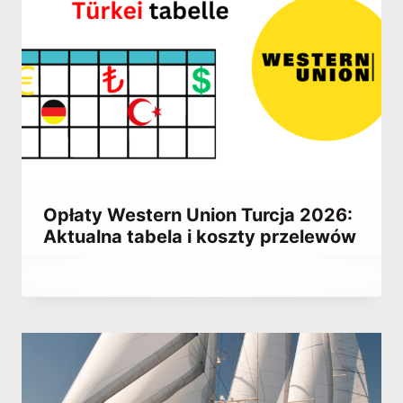
Opłaty Western Union Turcja 2026:
Aktualna tabela i koszty przelewów
Przez
December 24, 2025
Abdullah
Habib