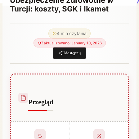
Ubezpieczenie zdrowotne w
Turcji: koszty, SGK i Ikamet
Przez
December 26, 2021
Abdullah
4 min czytania
Habib
Zaktualizowano: January 10, 2026
Udostępnij
Przegląd