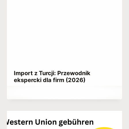
Import z Turcji: Przewodnik
ekspercki dla firm (2026)
Przez
March 25, 2023
Abdullah
Habib