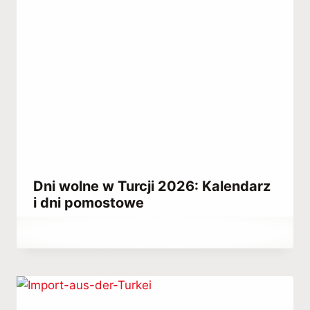
Dni wolne w Turcji 2026: Kalendarz
i dni pomostowe
Przez
December 27, 2021
Abdullah
Habib