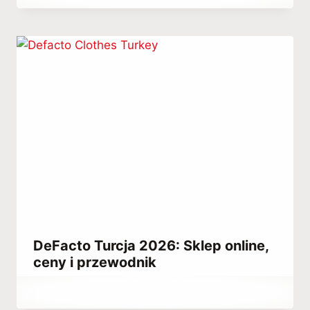
Abdullah
Habib
DeFacto Turcja 2026: Sklep online,
ceny i przewodnik
Przez
July 15, 2021
Abdullah