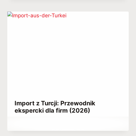
Habib
Import z Turcji: Przewodnik
ekspercki dla firm (2026)
Przez
March 25, 2023
Abdullah
Habib