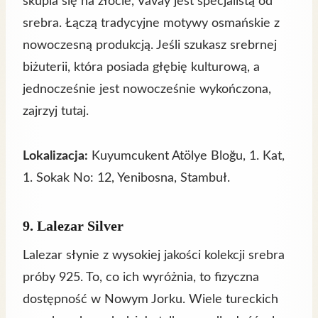
skupia się na złocie, Vavay jest specjalistą od
srebra. Łączą tradycyjne motywy osmańskie z
nowoczesną produkcją. Jeśli szukasz srebrnej
biżuterii, która posiada głębię kulturową, a
jednocześnie jest nowocześnie wykończona,
zajrzyj tutaj.
Lokalizacja:
Kuyumcukent Atölye Bloğu, 1. Kat,
1. Sokak No: 12, Yenibosna, Stambuł.
9. Lalezar Silver
Lalezar słynie z wysokiej jakości kolekcji srebra
próby 925. To, co ich wyróżnia, to fizyczna
dostępność w Nowym Jorku. Wiele tureckich