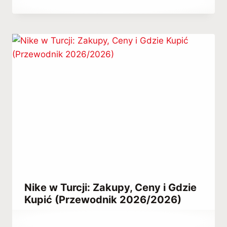
Abdullah
Habib
Nike w Turcji: Zakupy, Ceny i Gdzie
Kupić (Przewodnik 2026/2026)
Przez
June 25, 2021