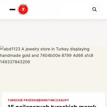
0%
15 najlepszych tureckich marek biżuterii: Przew...
7 min pozostało
TURECKIE PRZEDSIĘBIORSTWA
|
ZAKUPY