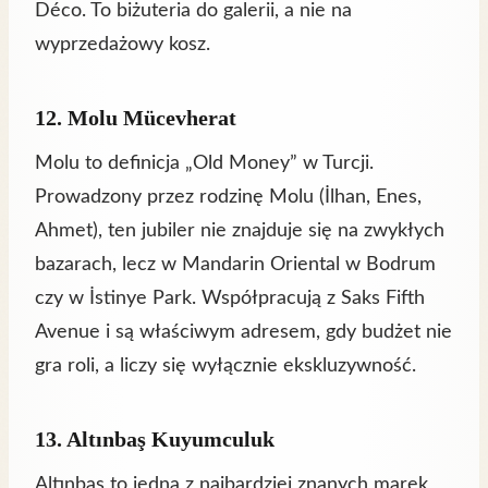
Déco. To biżuteria do galerii, a nie na
wyprzedażowy kosz.
12. Molu Mücevherat
Molu to definicja „Old Money” w Turcji.
Prowadzony przez rodzinę Molu (İlhan, Enes,
Ahmet), ten jubiler nie znajduje się na zwykłych
bazarach, lecz w Mandarin Oriental w Bodrum
czy w İstinye Park. Współpracują z Saks Fifth
Avenue i są właściwym adresem, gdy budżet nie
gra roli, a liczy się wyłącznie ekskluzywność.
13. Altınbaş Kuyumculuk
Altınbaş to jedna z najbardziej znanych marek