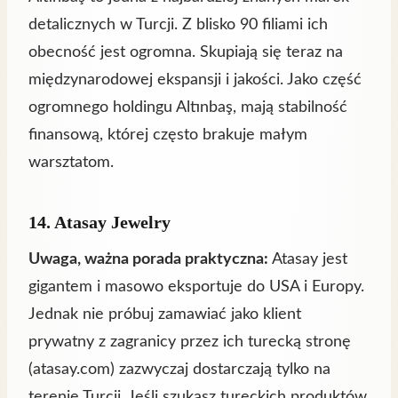
detalicznych w Turcji. Z blisko 90 filiami ich
obecność jest ogromna. Skupiają się teraz na
międzynarodowej ekspansji i jakości. Jako część
ogromnego holdingu Altınbaş, mają stabilność
finansową, której często brakuje małym
warsztatom.
14.
Atasay Jewelry
Uwaga, ważna porada praktyczna:
Atasay jest
gigantem i masowo eksportuje do USA i Europy.
Jednak nie próbuj zamawiać jako klient
prywatny z zagranicy przez ich turecką stronę
(atasay.com) zazwyczaj dostarczają tylko na
terenie Turcji. Jeśli szukasz tureckich produktów