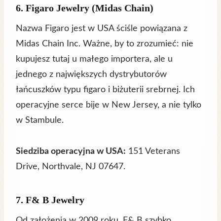
6. Figaro Jewelry (Midas Chain)
Nazwa Figaro jest w USA ściśle powiązana z
Midas Chain Inc. Ważne, by to zrozumieć: nie
kupujesz tutaj u małego importera, ale u
jednego z największych dystrybutorów
łańcuszków typu figaro i biżuterii srebrnej. Ich
operacyjne serce bije w New Jersey, a nie tylko
w Stambule.
Siedziba operacyjna w USA:
151 Veterans
Drive, Northvale, NJ 07647.
7. F& B Jewelry
Od założenia w 2009 roku, F& B szybko