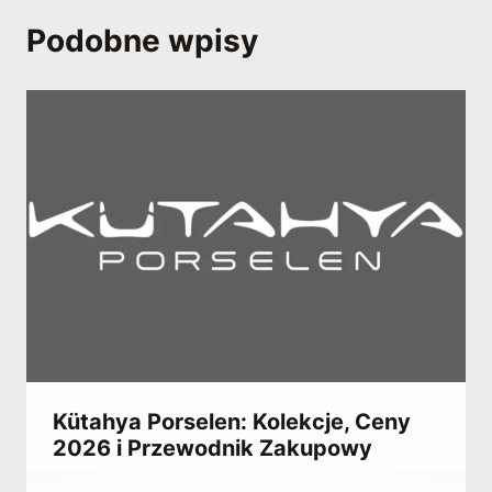
Podobne wpisy
Kütahya Porselen: Kolekcje, Ceny
2026 i Przewodnik Zakupowy
Przez
July 3, 2021