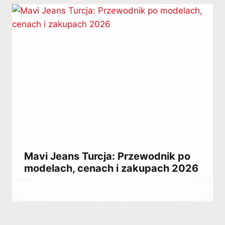
Mavi Jeans Turcja: Przewodnik po
modelach, cenach i zakupach 2026
Przez
March 3, 2023
Hatice
Kulali