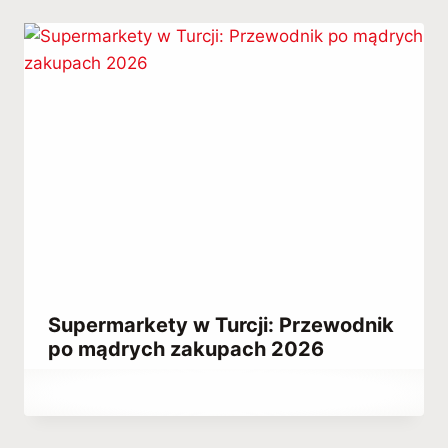
Supermarkety w Turcji: Przewodnik
po mądrych zakupach 2026
Przez
June 7, 2023
Hatice
Kulali