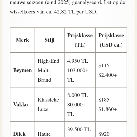
nieuwe seizoen (eind 2025) geanalyseerd. Let op de
wisselkoers van ca. 42,82 TL per USD.
Prijsklasse
Prijsklasse
Merk
Stijl
(TL)
(USD ca.)
High-End
4.950 TL
$115
Beymen
Multi
103.000+
$2.400+
Brand
TL
8.000 TL
Klassieke
$185
Vakko
80.000+
Luxe
$1.860+
TL
39.500 TL
Dilek
Haute
$920