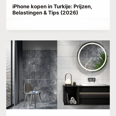
iPhone kopen in Turkije: Prijzen,
Belastingen & Tips (2026)
Door
oktober 20, 2023
Hatice
Kulali