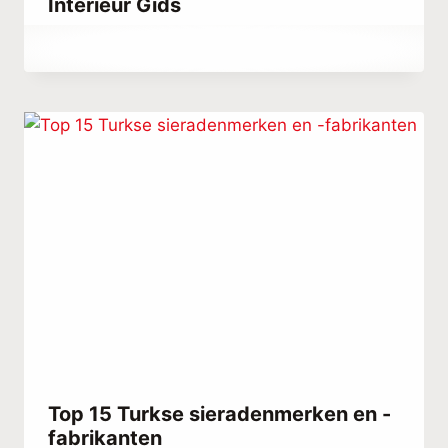
Interieur Gids
Door
juli 17, 2021
Abdullah
Habib
Top 15 Turkse sieradenmerken en -
fabrikanten