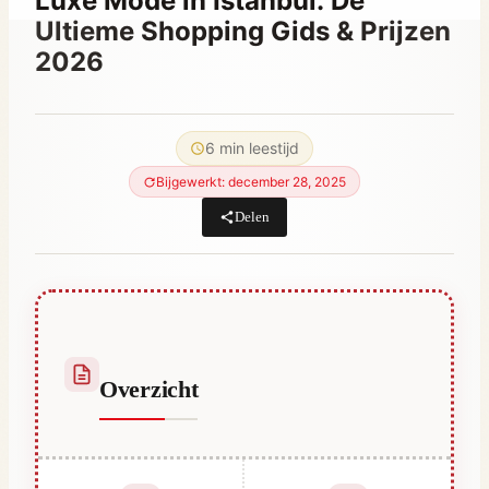
Luxe Mode in Istanbul: De
Ultieme Shopping Gids & Prijzen
2026
Door
juli 22, 2023
Hatice
6 min leestijd
Kulali
Bijgewerkt: december 28, 2025
Delen
Overzicht