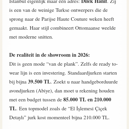
Dilek Hanif
Istanbul eigenlijk maar één adres:
. Zij
is een van de weinige Turkse ontwerpers die de
sprong naar de Parijse Haute Couture weken heeft
gemaakt. Haar stijl combineert Ottomaanse weelde
met moderne snitten.
De realiteit in de showroom in 2026:
Dit is geen mode “van de plank”. Zelfs de ready to-
wear lijn is een investering. Standaardjurken starten
39.500 TL
bij bijna
. Zoekt u naar handgeborduurde
avondjurken (Abiye), dan moet u rekening houden
85.000 TL en 210.000
met een budget tussen de
TL
. Een topmodel zoals de “El İşlemesi Çiçek
Detaylı” jurk kost momenteel bijna 210.000 TL.