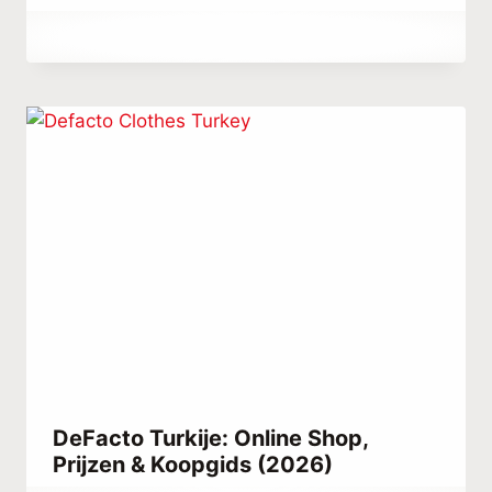
Door
september 28, 2023
Hatice
Kulali
DeFacto Turkije: Online Shop,
Prijzen & Koopgids (2026)