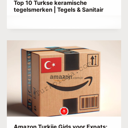
Top 10 Turkse keramische
tegelsmerken | Tegels & Sanitair
Door
oktober 1, 2023
Hatice
Kulali
Amazon Turkije Gids voor Expats: