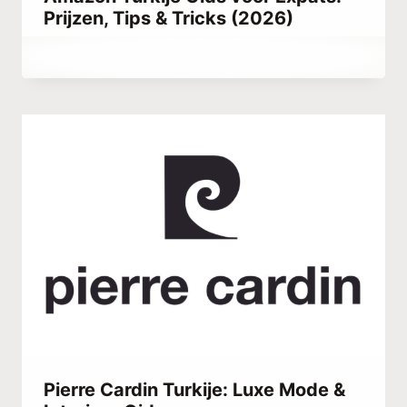
Prijzen, Tips & Tricks (2026)
Door
februari 11, 2021
Abdullah
Habib
Pierre Cardin Turkije: Luxe Mode &